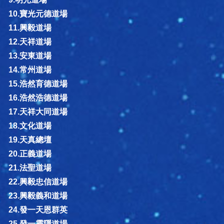
10.寶光元德道場
11.興毅道場
12.天祥道場
13.安東道場
14.常州道場
15.浩然育德道場
16.浩然浩德道場
17.天祥大同道場
18.文化道場
19.天真總壇
20.正義道場
21.法聖道場
22.興毅忠信道場
23.興毅義和道場
24.發一天恩群英
25.發一靈隱道場