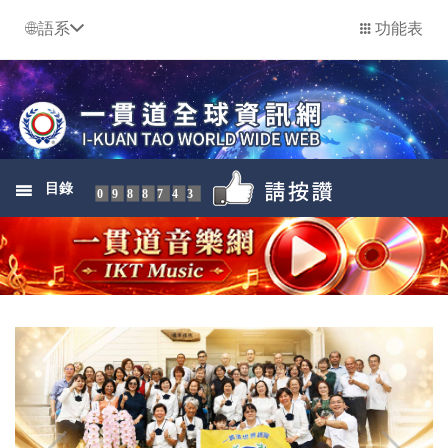
語系
功能表
目錄
0988743