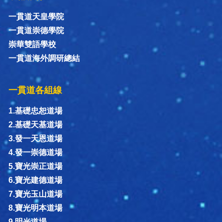
一貫道天皇學院
一貫道崇德學院
崇華雙語學校
一貫道海外調研總結
一貫道各組線
1.基礎忠恕道場
2.基礎天基道場
3.發一天恩道場
4.發一崇德道場
5.寶光崇正道場
6.寶光建德道場
7.寶光玉山道場
8.寶光明本道場
9.明光道場