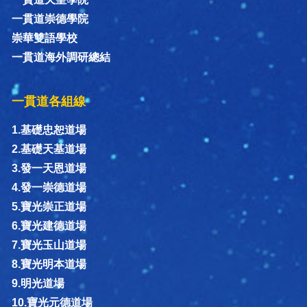
一貫道崇德學院
崇華雙語學校
一貫道海外調研總結
一貫道各組線
1.基礎忠恕道場
2.基礎天基道場
3.發一天恩道場
4.發一崇德道場
5.寶光崇正道場
6.寶光建德道場
7.寶光玉山道場
8.寶光明本道場
9.明光道場
10.寶光元德道場