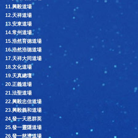
11.興毅道場
12.天祥道場
13.安東道場
14.常州道場
15.浩然育德道場
16.浩然浩德道場
17.天祥大同道場
18.文化道場
19.天真總壇
20.正義道場
21.法聖道場
22.興毅忠信道場
23.興毅義和道場
24.發一天恩群英
25.發一靈隱道場
26.發一慈濟道場