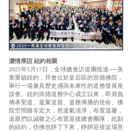
濃情厚誼 紐約相聚
2025年5月17日，全球總會訪道團抵達──美
東重鎮紐約，拜會位於皇后區的崇德佛院，
舉行一場兼具歷史感與未來性的道務發展座
談會。紐約崇德道務中心成立以來，即肩負
傳承聖道、凝聚道親、道務傳播的使命。佛
院空間雖非宏大，然道氣清淨，布置溫馨，
道親們以誠敬之心布置迎接總會團隊，此刻
的紐約，彷彿也靜了下來，靜靜迎接這場意