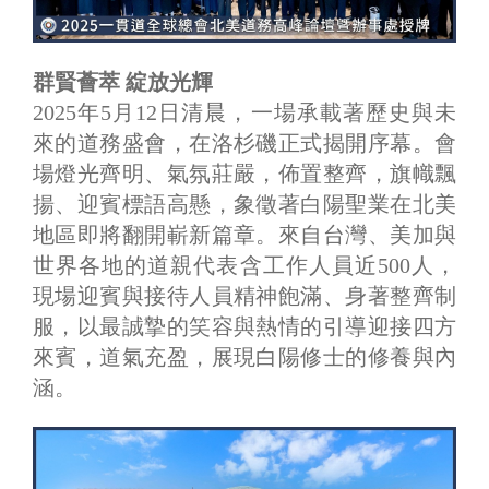
群賢薈萃 綻放光輝
2025年5月12日清晨，一場承載著歷史與未
來的道務盛會，在洛杉磯正式揭開序幕。會
場燈光齊明、氣氛莊嚴，佈置整齊，旗幟飄
揚、迎賓標語高懸，象徵著白陽聖業在北美
地區即將翻開嶄新篇章。來自台灣、美加與
世界各地的道親代表含工作人員近500人，
現場迎賓與接待人員精神飽滿、身著整齊制
服，以最誠摯的笑容與熱情的引導迎接四方
來賓，道氣充盈，展現白陽修士的修養與內
涵。