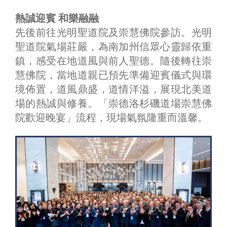
熱誠迎賓 和樂融融
先後前往光明聖道院及崇慧佛院參訪。光明
聖道院氣場莊嚴，為南加州信眾心靈歸依重
鎮，感受在地道風與前人聖德。隨後轉往崇
慧佛院，當地道親已預先準備迎賓儀式與環
境佈置，道風鼎盛，道情洋溢，展現北美道
場的熱誠與修養。「崇德洛杉磯道場崇慧佛
院歡迎晚宴」流程，現場氣氛隆重而溫馨。