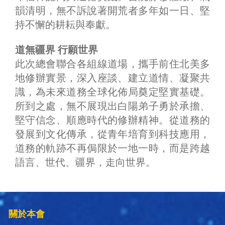
韻清明，無不訴說著開荒者多年如一日、堅
持不懈的耕耘與奉獻。
道無疆界 行願世界
此次總會聯合各組線道場，攜手前住北美多
地修辦實景，深入座談、建立道情、凝聚共
識，為未來道務全球化佈局奠定堅實基礎。
所到之處，無不展現出白陽弟子勇於承擔、
堅守信念、順應時代的修辦精神。從道務的
發展到文化傳承，從青年培育到科技應用，
道務的軌跡不再侷限於一地一時，而是跨越
語言、世代、疆界，走向世界。
關於本會