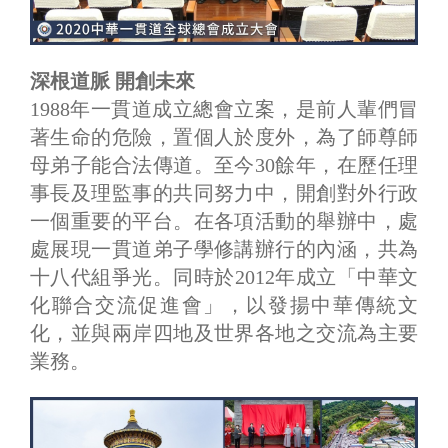
深根道脈 開創未來
​1988年一貫道成立總會立案，是前人輩們冒
著生命的危險，置個人於度外，為了師尊師
母弟子能合法傳道。至今30餘年，在歷任理
事長及理監事的共同努力中，開創對外行政
一個重要的平台。在各項活動的舉辦中，處
處展現一貫道弟子學修講辦行的內涵，共為
十八代組爭光。同時於2012年成立「中華文
化聯合交流促進會」，以發揚中華傳統文
化，並與兩岸四地及世界各地之交流為主要
業務。