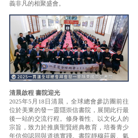
義非凡的相聚盛會。
清晨啟程 書院迎光
2025年5月18日清晨，全球總會參訪團前往
位於美東的發一靈隱崇信書院，展開此行最
後一站的交流行程。修身養性、以文化人的
宗旨，致力於推廣聖賢經典教育，培養青少
年信仰認同與道德實踐。書院靜穆莊嚴、氣