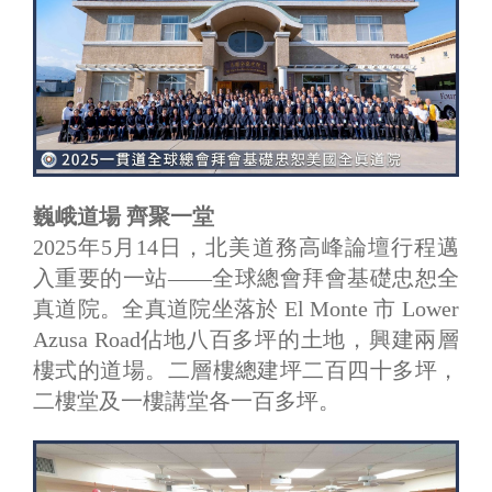
巍峨道場 齊聚一堂
2025年5月14日，北美道務高峰論壇行程邁
入重要的一站——全球總會拜會基礎忠恕全
真道院。全真道院坐落於 El Monte 市 Lower
Azusa Road佔地八百多坪的土地，興建兩層
樓式的道場。二層樓總建坪二百四十多坪，
二樓堂及一樓講堂各一百多坪。