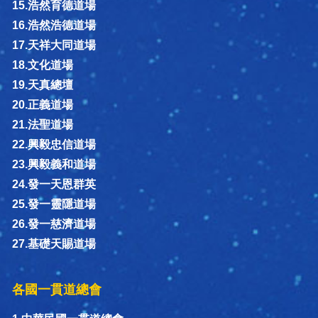
15.浩然育德道場
16.浩然浩德道場
17.天祥大同道場
18.文化道場
19.天真總壇
20.正義道場
21.法聖道場
22.興毅忠信道場
23.興毅義和道場
24.發一天恩群英
25.發一靈隱道場
26.發一慈濟道場
27.基礎天賜道場
各國一貫道總會