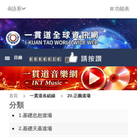
語系
功能表
目錄
0998928
首頁
一貫道各組線
20.正義道場
分類
1.基礎忠恕道場
2.基礎天基道場