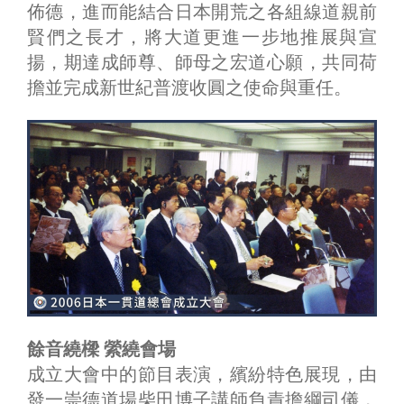
佈德，進而能結合日本開荒之各組線道親前
賢們之長才，將大道更進一步地推展與宣
揚，期達成師尊、師母之宏道心願，共同荷
擔並完成新世紀普渡收圓之使命與重任。
餘音繞樑 縈繞會場
成立大會中的節目表演，繽紛特色展現，由
發一崇德道場柴田博子講師負責擔綱司儀，