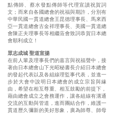
點傳師、蔡水發點傳師等代理宣讀祝賀詞
文；而來自各國總會的祝福與期許，分別有
中華民國一貫道總會王昆德理事長、馬來西
亞一貫道總會古金祥理事長、美國一貫道總
會陳正夫理事長等相繼蒞會致詞恭賀日本總
會順利成立！
眾志成城 聖道宣揚
在前人輩及理事長們的嘉言與祝福聲中，接
著由日本總會山下光昭秘書長介紹日本總會
的發起代表以及各組線理監事代表，並進一
步於大會中說明日本總會的成立宗旨與緣
由，希望在相互尊重、相互鼓勵的前提下，
藉由總會成立之會務運作，讓各組線有溝通
交流的互動與管道，進而團結合作，維護一
貫道歷久彌新的美好形象，廣為師尊、師母