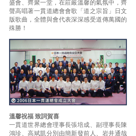
盛會、齊聚一堂，在莊嚴溫馨的氣氛中，齊
聲高唱著一貫道總會會歌「道之宗旨」日文
版歌曲，全體與會代表深深感受道傳萬國的
殊勝！
溫馨祝福 致詞賀喜
一貫道世界總會理事長張培成、副理事長陳
鴻珍、高斌凱分別由簡新發前人、岩井通哉