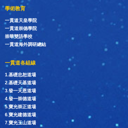
學術教育
一貫道天皇學院
一貫道崇德學院
崇華雙語學校
一貫道海外調研總結
一貫道各組線
1.基礎忠恕道場
2.基礎天基道場
3.發一天恩道場
4.發一崇德道場
5.寶光崇正道場
6.寶光建德道場
7.寶光玉山道場