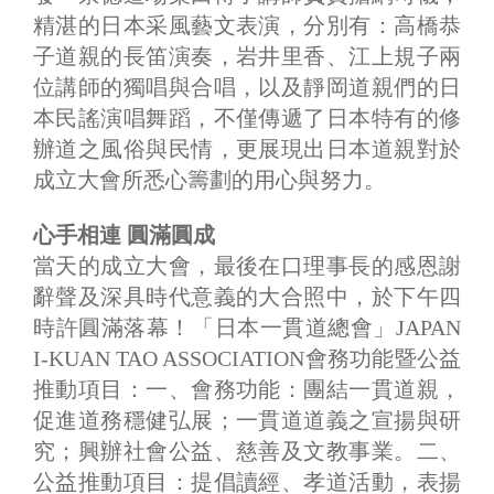
精湛的日本采風藝文表演，分別有：高橋恭
子道親的長笛演奏，岩井里香、江上規子兩
位講師的獨唱與合唱，以及靜岡道親們的日
本民謠演唱舞蹈，不僅傳遞了日本特有的修
辦道之風俗與民情，更展現出日本道親對於
成立大會所悉心籌劃的用心與努力。
心手相連 圓滿圓成
當天的成立大會，最後在口理事長的感恩謝
辭聲及深具時代意義的大合照中，於下午四
時許圓滿落幕！「日本一貫道總會」JAPAN
I-KUAN TAO ASSOCIATION會務功能暨公益
推動項目：一、會務功能：團結一貫道親，
促進道務穩健弘展；一貫道道義之宣揚與研
究；興辦社會公益、慈善及文教事業。二、
公益推動項目：提倡讀經、孝道活動，表揚