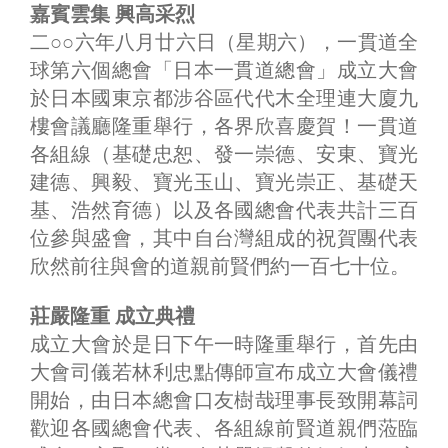
嘉賓雲集 興高采烈
二○○六年八月廿六日（星期六），一貫道全
球第六個總會「日本一貫道總會」成立大會
於日本國東京都涉谷區代代木全理連大廈九
樓會議廳隆重舉行，各界欣喜慶賀！一貫道
各組線（基礎忠恕、發一崇德、安東、寶光
建德、興毅、寶光玉山、寶光崇正、基礎天
基、浩然育德）以及各國總會代表共計三百
位參與盛會，其中自台灣組成的祝賀團代表
欣然前往與會的道親前賢們約一百七十位。
莊嚴隆重 成立典禮
成立大會於是日下午一時隆重舉行，首先由
大會司儀若林利忠點傳師宣布成立大會儀禮
開始，由日本總會口友樹哉理事長致開幕詞
歡迎各國總會代表、各組線前賢道親們蒞臨