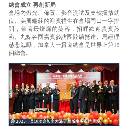
總會成立 再創新局
會場內燈光、佈置、影音測試及桌號擺放就
位。美麗端莊的迎賓禮生在會場門口一字排
開，帶著最燦爛的笑容，招呼歡迎貴賓蒞
臨。九點各國嘉賓參訪團陸續抵達。馬經理
慈悲勉勵，加拿大一貫道總會是世界上第18
個總會。