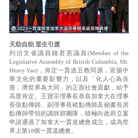
天助自助 眾生引渡
列治文省議員姚君憲議員(Member of the
Legislative Assembly of British Columbia, Mr.
Henry Yao)，肯定一貫道五教同源，宣揚中
華文化的重要影響力，以及「化人心為良
善，濟世界為大同」的正面社會貢獻，給予
高度肯定。王寶宗理事長恭喜加拿大在理事
長張點傳師、副理事長褚點傳師及秘書長房
點傳師帶領的講師群團隊，積極向政府立案
申請通過了加拿大一貫道總會成立，成為世
界上第18個一貫道總會。