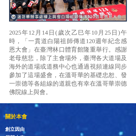
2025年12月14日(歲次乙巳年10月25日)午
時，「一貫道白陽祖師傳道120週年紀念感
恩大會」在臺灣林口體育館隆重舉行。感謝
老母慈悲，除了主會場外，臺灣各大道場及
海外的道場或道務中心也通過視頻連線同步
參加了這場盛會，在溫哥華的基礎忠恕、發
一崇德等各組線的道親也有幸在溫哥華崇德
佛院線上與會。
關於本會
創立因由