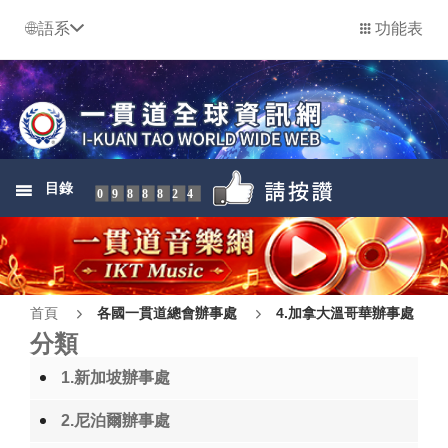
語系
功能表
目錄
0988824
首頁
各國一貫道總會辦事處
4.加拿大溫哥華辦事處
分類
1.新加坡辦事處
2.尼泊爾辦事處