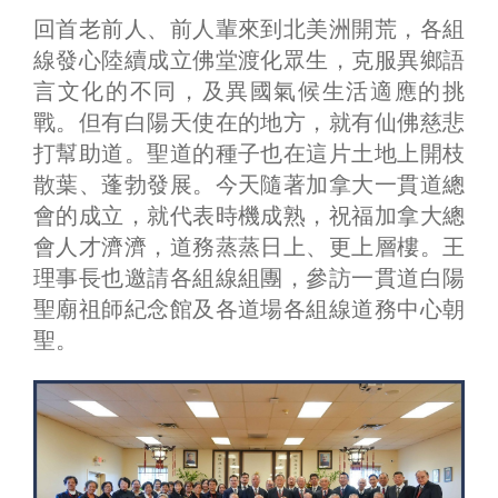
回首老前人、前人輩來到北美洲開荒，各組
線發心陸續成立佛堂渡化眾生，克服異鄉語
言文化的不同，及異國氣候生活適應的挑
戰。但有白陽天使在的地方，就有仙佛慈悲
打幫助道。聖道的種子也在這片土地上開枝
散葉、蓬勃發展。今天隨著加拿大一貫道總
會的成立，就代表時機成熟，祝福加拿大總
會人才濟濟，道務蒸蒸日上、更上層樓。王
理事長也邀請各組線組團，參訪一貫道白陽
聖廟祖師紀念館及各道場各組線道務中心朝
聖。