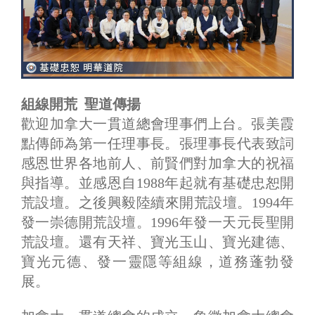
組線開荒 聖道傳揚
歡迎加拿大一貫道總會理事們上台。張美霞
點傳師為第一任理事長。張理事長代表致詞
感恩世界各地前人、前賢們對加拿大的祝福
與指導。並感恩自1988年起就有基礎忠恕開
荒設壇。之後興毅陸續來開荒設壇。1994年
發一崇德開荒設壇。1996年發一天元長聖開
荒設壇。還有天祥、寶光玉山、寶光建德、
寶光元德、發一靈隱等組線，道務蓬勃發
展。