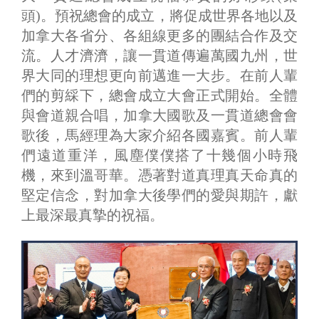
頭)。預祝總會的成立，將促成世界各地以及
加拿大各省分、各組線更多的團結合作及交
流。人才濟濟，讓一貫道傳遍萬國九州，世
界大同的理想更向前邁進一大步。在前人輩
們的剪綵下，總會成立大會正式開始。全體
與會道親合唱，加拿大國歌及一貫道總會會
歌後，馬經理為大家介紹各國嘉賓。前人輩
們遠道重洋，風塵僕僕搭了十幾個小時飛
機，來到溫哥華。憑著對道真理真天命真的
堅定信念，對加拿大後學們的愛與期許，獻
上最深最真摯的祝福。