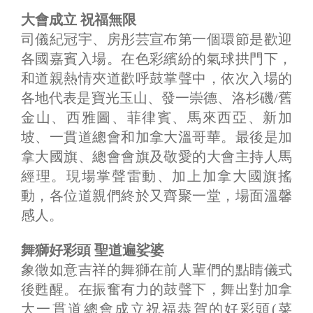
大會成立 祝福無限
司儀紀冠宇、房彤芸宣布第一個環節是歡迎
各國嘉賓入場。在色彩繽紛的氣球拱門下，
和道親熱情夾道歡呼鼓掌聲中，依次入場的
各地代表是寶光玉山、發一崇德、洛杉磯/舊
金山、西雅圖、菲律賓、馬來西亞、新加
坡、一貫道總會和加拿大溫哥華。最後是加
拿大國旗、總會會旗及敬愛的大會主持人馬
經理。現場掌聲雷動、加上加拿大國旗搖
動，各位道親們終於又齊聚一堂，場面溫馨
感人。
舞獅好彩頭 聖道遍娑婆
象徵如意吉祥的舞獅在前人輩們的點睛儀式
後甦醒。在振奮有力的鼓聲下，舞出對加拿
大一貫道總會成立祝福恭賀的好彩頭(菜