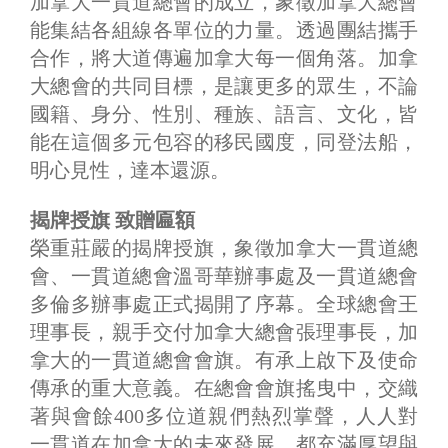
加拿大一貫道總會的成立，象徵加拿大總會
能集結各組線各單位的力量。透過團結攜手
合作，將大道傳遍加拿大每一個角落。加拿
大總會的共同目標，是讓更多的眾生，不論
國籍、身分、性別、種族、語言、文化，皆
能在這個多元包容的移民國度，同登法船，
明心見性，達本還源。
揭牌授旗 致贈匾額
榮重莊嚴的揭牌授旗，象徵加拿大一貫道總
會、一貫道總會溫哥華辦事處及一貫道總會
多倫多辦事處正式揭開了序幕。全球總會王
理事長，親手交付加拿大總會張理事長，加
拿大的一貫道總會會旗。有承上啟下及使命
傳承的重大意義。在總會會旗搖曳中，交織
著與會餘400多位道親們熱烈掌聲，人人對
一貫道在加拿大的未來發展，都充滿厚望與