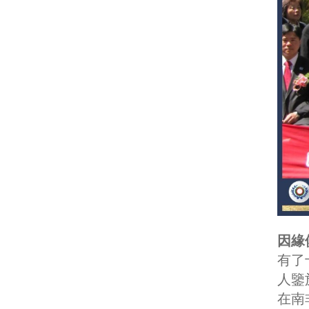
因緣
有了
人鑒
在南