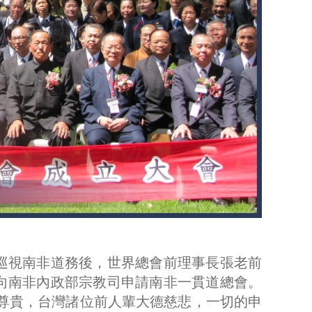
師巡視南非道務後，世界總會前理事長張老前
備向南非內政部宗教司申請南非一貫道總會。
命尊貴，台灣諸位前人輩大德慈悲，一切的申