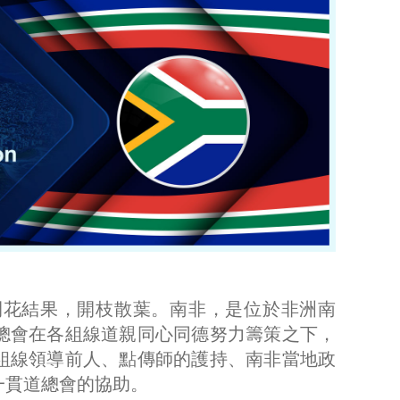
開花結果，開枝散葉。南非，是位於非洲南
總會在各組線道親同心同德努力籌策之下，
組線領導前人、點傳師的護持、南非當地政
一貫道總會的協助。