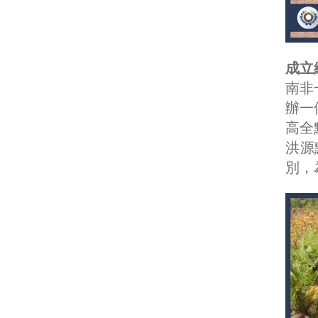
成立
南非
辦一
高全
洪源
別，