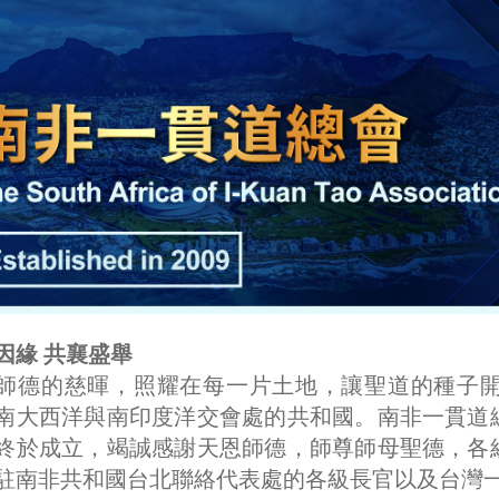
因緣 共襄盛舉
師德的慈暉，照耀在每一片土地，讓聖道的種子
南大西洋與南印度洋交會處的共和國。南非一貫道
終於成立，竭誠感謝天恩師德，師尊師母聖德，各
駐南非共和國台北聯絡代表處的各級長官以及台灣