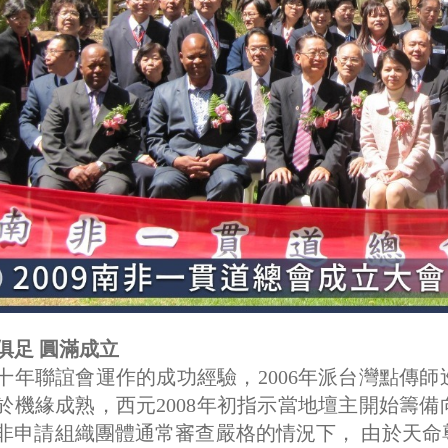
俱足 圓滿成立
十年聯誼會運作的成功經驗，2006年派台灣點傳
於機緣成熟，西元2008年初指示當地壇主開始籌
非申請組織團體通常審查嚴格的情況下， 由於天