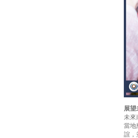
展望
未來
當地
誼，