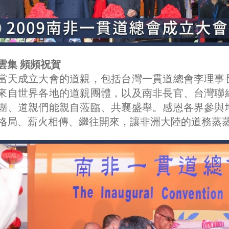
雲集 頻頻祝賀
當天成立大會的道親，包括台灣一貫道總會李理事
來自世界各地的道親團體，以及南非長官、台灣聯
團、道親們能親自蒞臨、共襄盛舉。感恩各界參與
格局、薪火相傳、繼往開來，讓非洲大陸的道務蒸