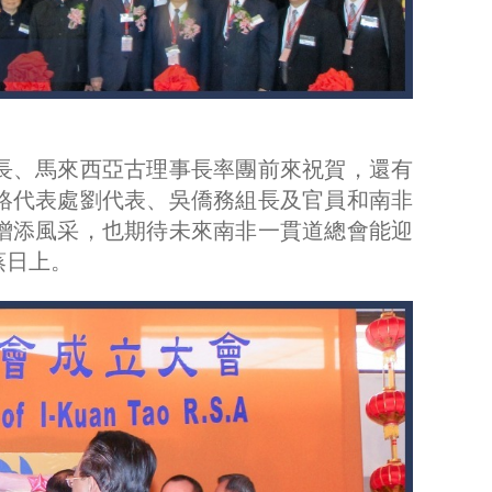
長、馬來西亞古理事長率團前來祝賀，還有
絡代表處劉代表、吳僑務組長及官員和南非
增添風采，也期待未來南非一貫道總會能迎
蒸日上。