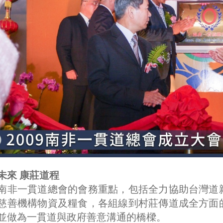
未來 康莊道程
南非一貫道總會的會務重點，包括全力協助台灣道
慈善機構物資及糧食，各組線到村莊傳道成全方面
並做為一貫道與政府善意溝通的橋樑。