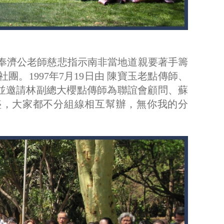
 奉濟公老師慈悲指示南非當地道親要著手籌
。1997年7月19日由 陳寶玉老點傳師、
並邀請林副總大櫻點傳師為聯誼會顧問、蘇
盛，大家都不分組線相互幫辦，無你我的分
。