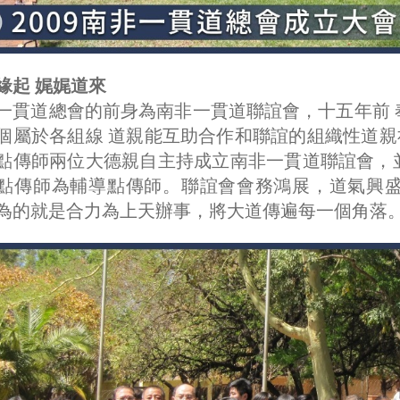
緣起 娓娓道來
一貫道總會的前身為南非一貫道聯誼會，十五年前
個屬於各組線 道親能互助合作和聯誼的組織性道親社團
點傳師兩位大德親自主持成立南非一貫道聯誼會，
點傳師為輔導點傳師。聯誼會會務鴻展，道氣興
為的就是合力為上天辦事，將大道傳遍每一個角落