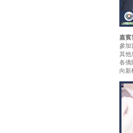
嘉賓
參加
其他
各僑
向新