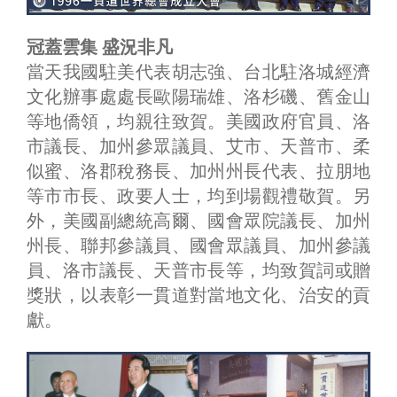
冠蓋雲集 盛況非凡
當天我國駐美代表胡志強、台北駐洛城經濟
文化辦事處處長歐陽瑞雄、洛杉磯、舊金山
等地僑領，均親往致賀。美國政府官員、洛
市議長、加州參眾議員、艾市、天普市、柔
似蜜、洛郡稅務長、加州州長代表、拉朋地
等市市長、政要人士，均到場觀禮敬賀。另
外，美國副總統高爾、國會眾院議長、加州
州長、聯邦參議員、國會眾議員、加州參議
員、洛市議長、天普市長等，均致賀詞或贈
獎狀，以表彰一貫道對當地文化、治安的貢
獻。