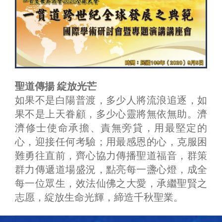
聖道傳揚 綻放光芒
如果不是白陽普渡，多少人將流浪追逐，如
果不是上天眷顧，多少心靈將無依無助。濟
濟修士使命承擔、責無旁貸，用最堅定的
心，迎接任何考驗；用最感恩的心，克服困
難勇往直前，齊心協力傳播聖道福音，群策
群力傳遞道場盛況，點亮每一盞心燈，成全
每一位眾生，效法仙佛之大愛，承繼聖賢之
志愿，綻放生命光輝，締造千秋聖業。