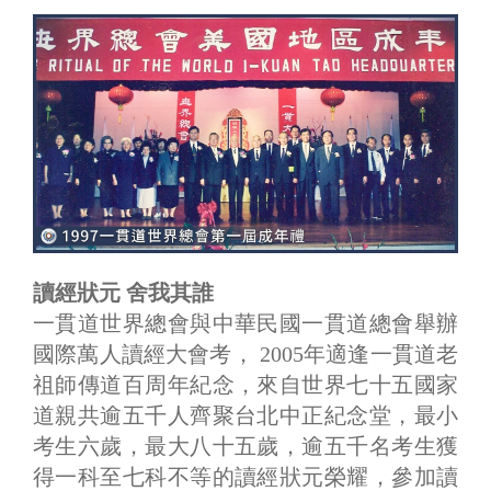
讀經狀元 舍我其誰
一貫道世界總會與中華民國一貫道總會舉辦
國際萬人讀經大會考， 2005年適逢一貫道老
祖師傳道百周年紀念，來自世界七十五國家
道親共逾五千人齊聚台北中正紀念堂，最小
考生六歲，最大八十五歲，逾五千名考生獲
得一科至七科不等的讀經狀元榮耀，參加讀