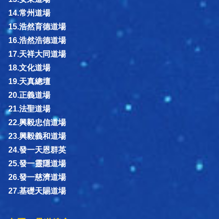
14.常州道場
15.浩然育德道場
16.浩然浩德道場
17.天祥大同道場
18.文化道場
19.天真總壇
20.正義道場
21.法聖道場
22.興毅忠信道場
23.興毅義和道場
24.發一天恩群英
25.發一靈隱道場
26.發一慈濟道場
27.基礎天賜道場