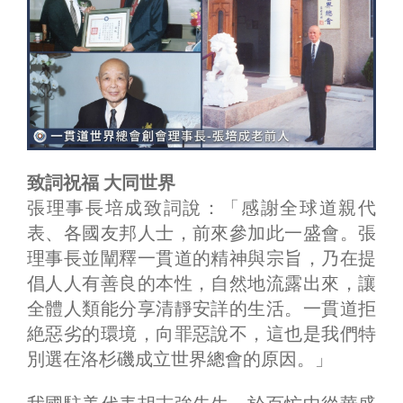
致詞祝福 大同世界
張理事長培成致詞說：「感謝全球道親代
表、各國友邦人士，前來參加此一盛會。張
理事長並闡釋一貫道的精神與宗旨，乃在提
倡人人有善良的本性，自然地流露出來，讓
全體人類能分享清靜安詳的生活。一貫道拒
絶惡劣的環境，向罪惡說不，這也是我們特
別選在洛杉磯成立世界總會的原因。」