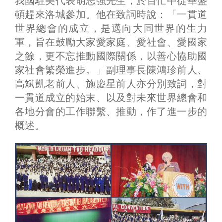
我國駐美代表胡志強先生，於百忙中從華盛
頓趕來洛城參加。他在致詞時說：「一貫道
世界總會的成立，是邁向大同世界的生力
軍，旨在鼓勵大家愛家庭、愛社會、愛國家
之餘，更不忘推動國際關係，以善心協助國
家社會繁榮進步。」副理事長陳鴻珍前人、
高斌凱老前人、施慶星前人亦分別致詞，對
一貫道成立的始末、以及對未來世界總會和
各地分會的工作聯繫、推動，作了進一步的
概述。