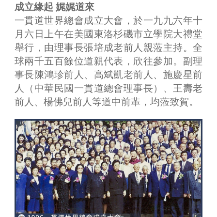
成立緣起 娓娓道來
一貫道世界總會成立大會，於一九九六年十
月六日上午在美國東洛杉磯市立學院大禮堂
舉行，由理事長張培成老前人親蒞主持。全
球兩千五百餘位道親代表，欣往參加。副理
事長陳鴻珍前人、高斌凱老前人、施慶星前
人（中華民國一貫道總會理事長）、王壽老
前人、楊佛兒前人等道中前輩，均蒞致賀。