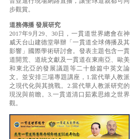
音並進行現場網路直播，讓全球道親都可同
步觀賞。
道務傳播 發展研究
2017年9月29、30日，一貫道世界總會在神
威天台山建德堂舉辦「一貫道全球傳播及其
影響」國際學術研討會。發表主題包含一貫
道開荒、道統文獻及一貫道在東南亞、歐美
和東北亞的發展議題等二十餘篇中英文論
文。並安排三場專題講座，1.當代華人教派
之現代化與其挑戰。2.當代華人教派研究的
現況與前瞻。3.一貫道清口茹素思維之世界
觀。