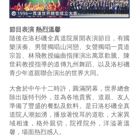
節目表演 熱烈溫馨
隨後在洛杉磯全真道院展開表演節目，有國
樂演奏、男聲獨唱山河戀、女聲獨唱一貫道
宗旨、林飛教授編曲指揮演出萬眾歡騰、陳
世莉教授指導的道傳九州舞蹈、以及洛杉磯
青少年道親聯合演出的世界大同。
大會於中午十二時許，圓滿閉幕，世界總會
除出版特刊外，並為各地貴賓、道親、友人
準備了豐盛的餐點及飲料。是日洛杉磯全真
道院人潮如湧，播放著悅耳的道歌，大家異
域相逢，格外親切，院裡院外，洋溢著溫
馨，場面熱烈感人。