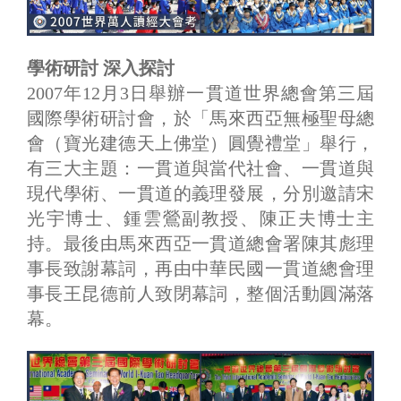
學術研討 深入探討
2007年12月3日舉辦一貫道世界總會第三屆
國際學術研討會，於「馬來西亞無極聖母總
會（寶光建德天上佛堂）圓覺禮堂」舉行，
有三大主題：一貫道與當代社會、一貫道與
現代學術、一貫道的義理發展，分別邀請宋
光宇博士、鍾雲鶯副教授、陳正夫博士主
持。最後由馬來西亞一貫道總會署陳其彪理
事長致謝幕詞，再由中華民國一貫道總會理
事長王昆德前人致閉幕詞，整個活動圓滿落
幕。