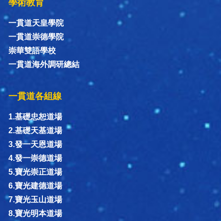
學術教育
一貫道天皇學院
一貫道崇德學院
崇華雙語學校
一貫道海外調研總結
一貫道各組線
1.基礎忠恕道場
2.基礎天基道場
3.發一天恩道場
4.發一崇德道場
5.寶光崇正道場
6.寶光建德道場
7.寶光玉山道場
8.寶光明本道場