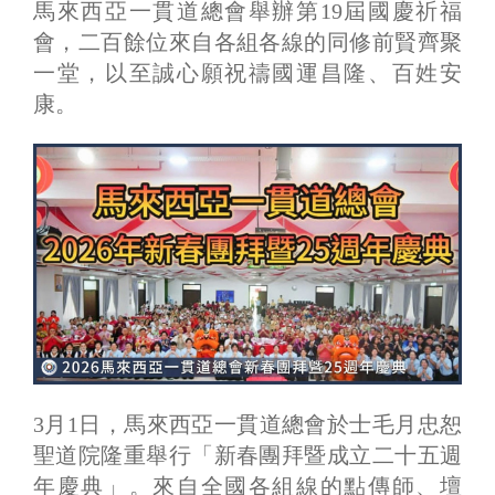
馬來西亞一貫道總會舉辦第19屆國慶祈福
會，二百餘位來自各組各線的同修前賢齊聚
一堂，以至誠心願祝禱國運昌隆、百姓安
康。
3月1日，馬來西亞一貫道總會於士毛月忠恕
聖道院隆重舉行「新春團拜暨成立二十五週
年慶典」。來自全國各組線的點傳師、壇