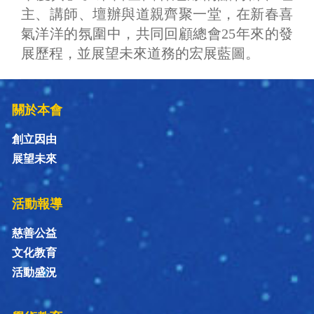
主、講師、壇辦與道親齊聚一堂，在新春喜
氣洋洋的氛圍中，共同回顧總會25年來的發
展歷程，並展望未來道務的宏展藍圖。
關於本會
創立因由
展望未來
活動報導
慈善公益
文化教育
活動盛況