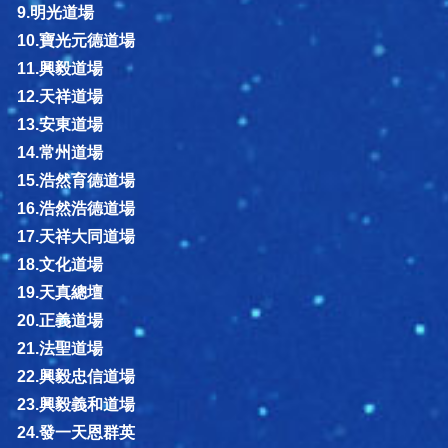
9.明光道場
10.寶光元德道場
11.興毅道場
12.天祥道場
13.安東道場
14.常州道場
15.浩然育德道場
16.浩然浩德道場
17.天祥大同道場
18.文化道場
19.天真總壇
20.正義道場
21.法聖道場
22.興毅忠信道場
23.興毅義和道場
24.發一天恩群英