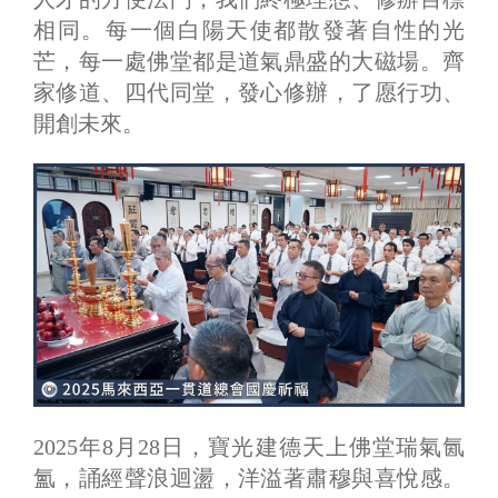
相同。每一個白陽天使都散發著自性的光
芒，每一處佛堂都是道氣鼎盛的大磁場。齊
家修道、四代同堂，發心修辦，了愿行功、
開創未來。
2025年8月28日，寶光建德天上佛堂瑞氣氤
氳，誦經聲浪迴盪，洋溢著肅穆與喜悅感。