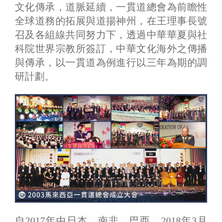
文化傳承，道脈延續，一貫道總會為前瞻性
全球道務的拓展與道揚神州，在王理事長號
召及各組線共同努力下，透過中華華夏與社
科院世界宗教所簽訂，中華文化海外之傳播
與傳承，以一貫道為例進行以三年為期的調
研計劃。
自2017年由日本、南非、巴西，2018年3月