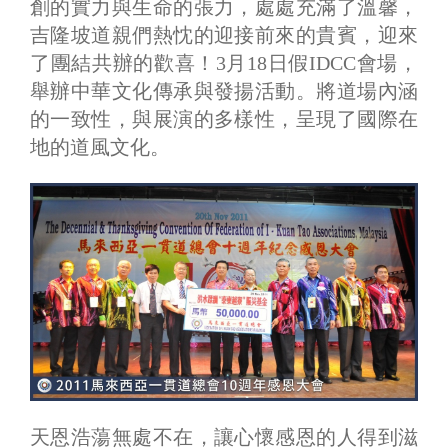
創的實力與生命的張力，處處充滿了溫馨，
吉隆坡道親們熱忱的迎接前來的貴賓，迎來
了團結共辦的歡喜！3月18日假IDCC會場，
舉辦中華文化傳承與發揚活動。將道場內涵
的一致性，與展演的多樣性，呈現了國際在
地的道風文化。
天恩浩蕩無處不在，讓心懷感恩的人得到滋