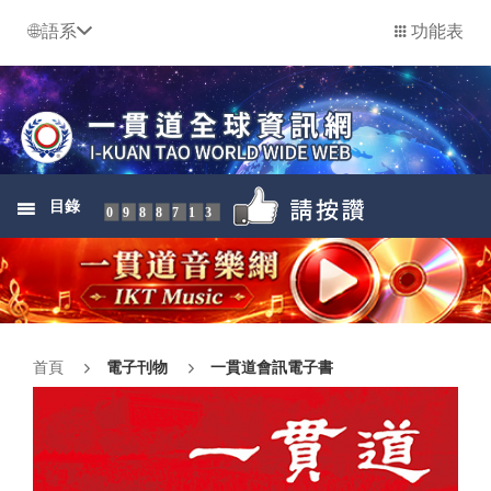
語系
功能表
目錄
0988713
首頁
電子刊物
一貫道會訊電子書