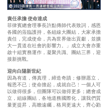
責任承擔 使命達成
菲律賓總會理事長許點傳師代表致詞，感恩
各國的蒞臨護持，各組線大團結，大家承擔
責任，完成使命，共為世界做出貢獻，並擴
大一貫道在社會的影響力。」成立大會亦重
啟十組實務運作，凝聚共識、團結三界，迎
接新挑戰。
迎向白陽新世紀
因為有道，傳真理，締造奇蹟；修辦愿立，
報恩不已；使命擔起，成就自己﹗一個人可
以做得很多，但團隊可以做得更多；總會成
立，組線團結，各地道務國際化，讓我們質
量更提昇，高瞻遠矚，格局更遠大，齊心勠