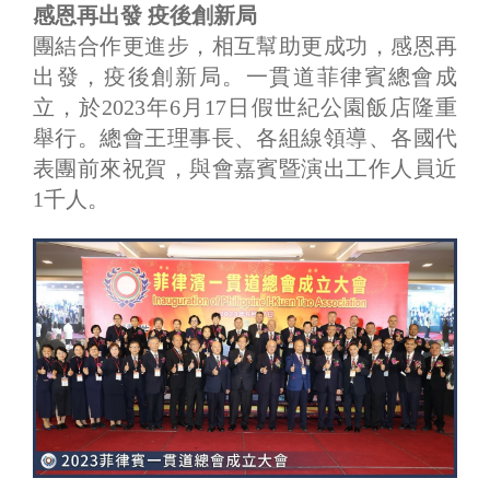
感恩再出發 疫後創新局
團結合作更進步，相互幫助更成功，感恩再
出發，疫後創新局。一貫道菲律賓總會成
立，於2023年6月17日假世紀公園飯店隆重
舉行。總會王理事長、各組線領導、各國代
表團前來祝賀，與會嘉賓暨演出工作人員近
1千人。