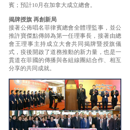
賓；預計10月在加拿大成立總會。
揭牌授旗 再創新局
接著公佈唱名菲律賓總會全體理監事，並公
推許寶傑點傳師為第一任理事長，接著由總
會王理事主持成立大會共同揭牌暨授旗儀
式，疫後開啟了道務推動的新力量，也是一
貫道在菲國的傳播與各組線團結合作、相互
分享的共同成就。