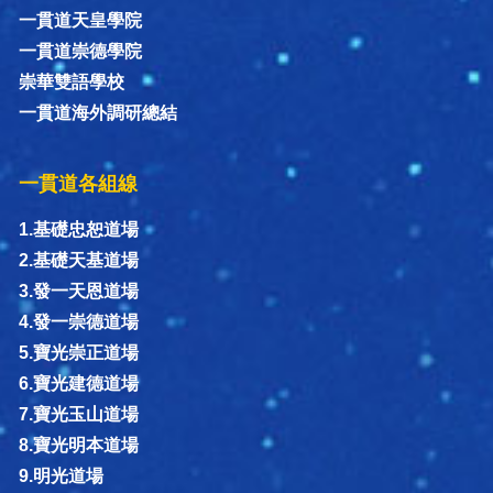
一貫道天皇學院
一貫道崇德學院
崇華雙語學校
一貫道海外調研總結
一貫道各組線
1.基礎忠恕道場
2.基礎天基道場
3.發一天恩道場
4.發一崇德道場
5.寶光崇正道場
6.寶光建德道場
7.寶光玉山道場
8.寶光明本道場
9.明光道場