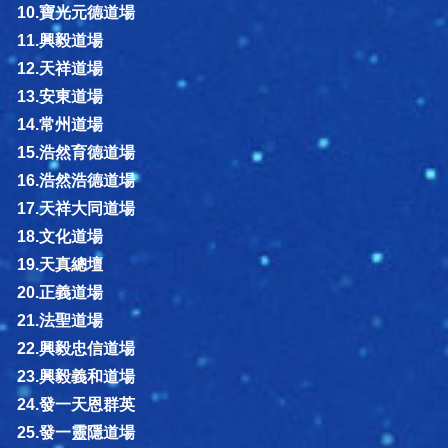
10.寶光元德道場
11.興毅道場
12.天祥道場
13.安東道場
14.常州道場
15.浩然育德道場
16.浩然浩德道場
17.天祥大同道場
18.文化道場
19.天真總壇
20.正義道場
21.法聖道場
22.興毅忠信道場
23.興毅義和道場
24.發一天恩群英
25.發一靈隱道場