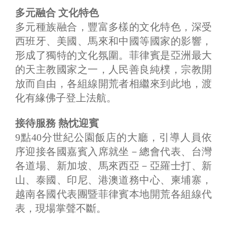
多元融合 文化特色
多元種族融合，豐富多樣的文化特色，深受
西班牙、美國、馬來和中國等國家的影響，
形成了獨特的文化氛圍。菲律賓是亞洲最大
的天主教國家之一，人民善良純樸，宗教開
放而自由，各組線開荒者相繼來到此地，渡
化有緣佛子登上法航。
接待服務 熱忱迎賓
9點40分世紀公園飯店的大廳，引導人員依
序迎接各國嘉賓入席就坐－總會代表、台灣
各道場、新加坡、馬來西亞－亞羅士打、新
山、泰國、印尼、港澳道務中心、柬埔寨，
越南各國代表團暨菲律賓本地開荒各組線代
表，現場掌聲不斷。