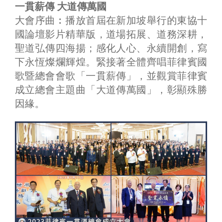
一貫薪傳 大道傳萬國
大會序曲︰播放首屆在新加坡舉行的東協十
國論壇影片精華版，道場拓展、道務深耕，
聖道弘傳四海揚；感化人心、永續開創，寫
下永恆燦爛輝煌。緊接著全體齊唱菲律賓國
歌暨總會會歌「一貫薪傳」，並觀賞菲律賓
成立總會主題曲「大道傳萬國」，彰顯殊勝
因緣。