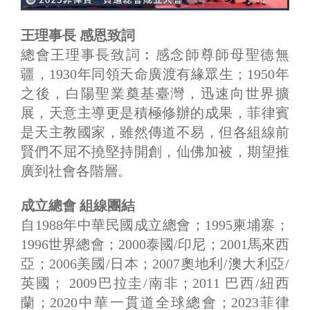
王理事長 感恩致詞
總會王理事長致詞︰感念師尊師母聖德無
疆，1930年同領天命廣渡有緣眾生；1950年
之後，白陽聖業奠基臺灣，迅速向世界擴
展，天意主導更是積極修辦的成果，菲律賓
是天主教國家，雖然傳道不易，但各組線前
賢們不屈不撓堅持開創，仙佛加被，期望推
廣到社會各階層。
成立總會 組線團結
自1988年中華民國成立總會；1995柬埔寨；
1996世界總會；2000泰國/印尼；2001馬來西
亞；2006美國/日本；2007奧地利/澳大利亞/
英國； 2009巴拉圭/南非；2011 巴西/紐西
蘭；2020中華一貫道全球總會；2023菲律