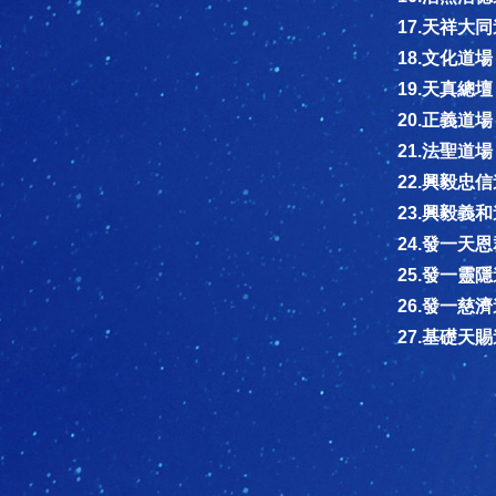
17.天祥大
18.文化道場
19.天真總壇
20.正義道場
21.法聖道場
22.興毅忠
23.興毅義
24.發一天
25.發一靈
26.發一慈
27.基礎天