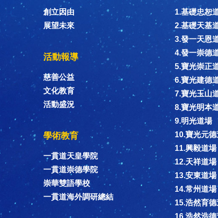
創立因由
1.基礎忠恕
展望未來
2.基礎天基
3.發一天恩
4.發一崇德
活動報導
5.寶光崇正
慈善公益
6.寶光建德
文化教育
7.寶光玉山
活動盛況
8.寶光明本
9.明光道場
10.寶光元
學術教育
11.興毅道場
一貫道天皇學院
12.天祥道場
一貫道崇德學院
13.安東道場
崇華雙語學校
14.常州道場
一貫道海外調研總結
15.浩然育
16.浩然浩