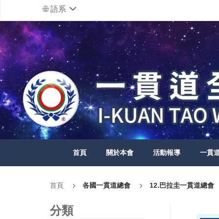
語系
首頁
關於本會
活動報導
一貫
首頁
各國一貫道總會
12.巴拉圭一貫道總會
分類