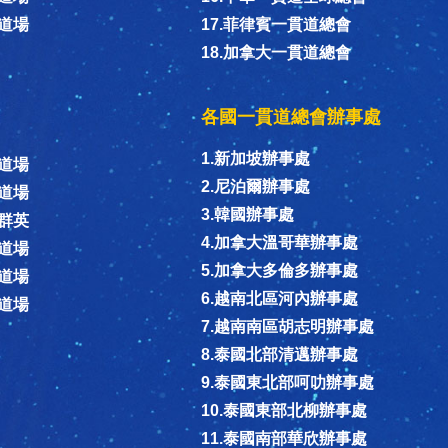
同道場
17.菲律賓一貫道總會
18.加拿大一貫道總會
各國一貫道總會辦事處
1.新加坡辦事處
信道場
2.尼泊爾辦事處
和道場
3.韓國辦事處
恩群英
4.加拿大溫哥華辦事處
隱道場
5.加拿大多倫多辦事處
濟道場
6.越南北區河內辦事處
賜道場
7.越南南區胡志明辦事處
8.泰國北部清邁辦事處
9.泰國東北部呵叻辦事處
10.泰國東部北柳辦事處
11.泰國南部華欣辦事處