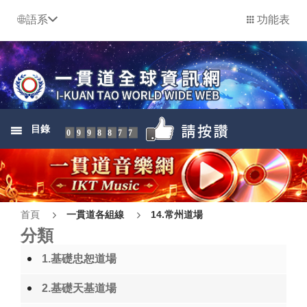
語系
功能表
目錄
0998877
首頁
一貫道各組線
14.常州道場
分類
1.基礎忠恕道場
2.基礎天基道場