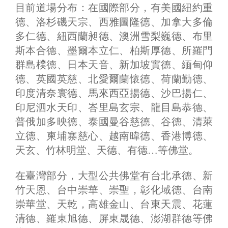
目前道場分布：在國際部分，有美國紐約重
德、洛杉磯天宗、西雅圖隆德、加拿大多倫
多仁德、紐西蘭昶德、澳洲雪梨巍德、布里
斯本合德、墨爾本立仁、柏斯厚德、所羅門
群島樸德、日本天音、新加坡實德、緬甸仰
德、英國英慈、北愛爾蘭懷德、荷蘭勤德、
印度清奈寰德、馬來西亞揚德、沙巴揚仁、
印尼泗水天印、峇里島玄宗、龍目島恭德、
普俄加多映德、泰國曼谷慈德、谷德、清萊
立德、柬埔寨慈心、越南暐德、香港博德、
天玄、竹林明堂、天德、有德…等佛堂。
在臺灣部分，大型公共佛堂有台北承德、新
竹天恩、台中崇華、崇聖，彰化域德、台南
崇華堂、天乾，高雄金山、台東天震、花蓮
清德、羅東旭德、屏東晟德、澎湖群德等佛