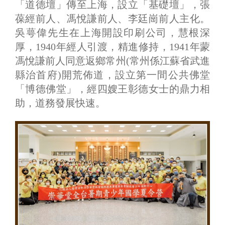
「道德壇」傳至上海，設立「基礎壇」，張
葆經前人、馮悅謙前人、李廷崗前人主化。
吳萼偉先生在上海開設印刷公司，慧根深
厚，1940年經人引渡，精進修持，1941年蒙
馮悅謙前人同意返鄉常州(常州係江蘇省武進
縣治首府)開荒佈道，設立第一間公共佛堂
「博德佛堂」，經四嫂王彰德女士的鼎力相
助，道務發展快速。