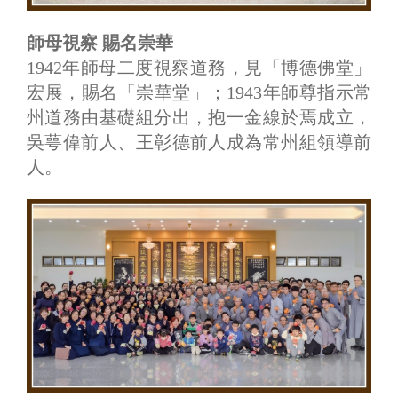
師母視察 賜名崇華
1942年師母二度視察道務，見「博德佛堂」
宏展，賜名「崇華堂」；1943年師尊指示常
州道務由基礎組分出，抱一金線於焉成立，
吳萼偉前人、王彰德前人成為常州組領導前
人。