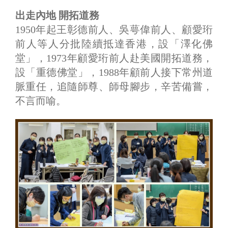
出走內地 開拓道務
1950年起王彰德前人、吳萼偉前人、顧愛珩
前人等人分批陸續抵達香港，設「澤化佛
堂」，1973年顧愛珩前人赴美國開拓道務，
設「重德佛堂」，1988年顧前人接下常州道
脈重任，追隨師尊、師母腳步，辛苦備嘗，
不言而喻。