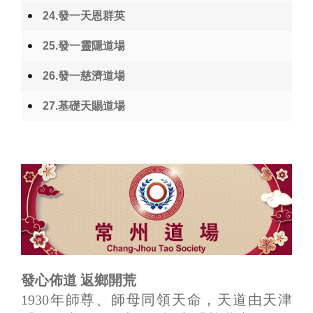
24.發一天恩群英
25.發一靈隱道場
26.發一慈濟道場
27.基礎天賜道場
發心佈道 返鄉開荒
1930年師尊、師母同領天命，天道由天津