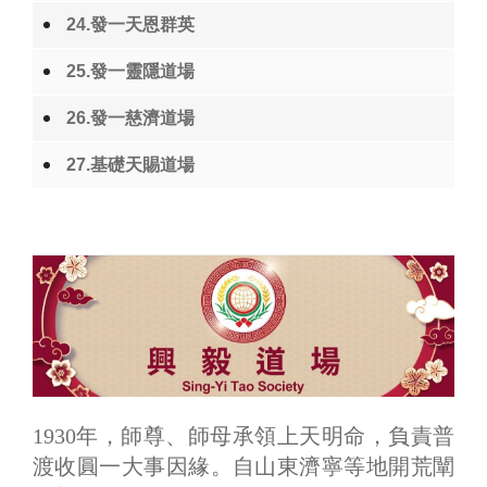
24.發一天恩群英
25.發一靈隱道場
26.發一慈濟道場
27.基礎天賜道場
1930年，師尊、師母承領上天明命，負責普
渡收圓一大事因緣。自山東濟寧等地開荒闡