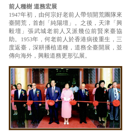
前人種樹 道務宏展
1947年初，由何宗好老前人帶領開荒團隊來
臺開荒，首創「純陽壇」。之後，天津「興
毅壇」張武城老前人又派幾位前賢來臺協
助。1953年，何老前人於香港病後重生，三
度返臺，深耕播植道種，道務全臺開展，並
傳向海外，興毅道務更形弘展。