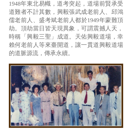
1948年東北易幟，道考突起，道場前賢承受
道難者不計其數，興毅張武成老前人、邱鴻
儒老前人、盛考斌老前人都於1949年蒙難頂
劫。頂劫當日皆天現異象，可謂震撼人天，
時稱「興毅三聖」成道。天佑興毅道場，幸
賴何老前人等來臺開道，讓一貫道興毅道場
的道脈源流，傳承永續。