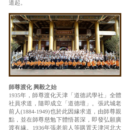
道起。
師尊渡化 興毅之始
1935年，師尊渡化天津「道德武學社」全體
社員求道，隨即成立「道德壇」。張武城老
前人(1884-1949)也於此因緣求道，由師尊親
點，並在師尊慈勉下體悟甚深，即發弘願廣
渡有緣。1936年張老前人等購置天津河北大