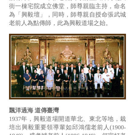
街一棟宅院成立佛堂，師尊親臨主持，命名
為「興毅壇」，同時，師尊親自授命張武城
老前人為點傳師，此為興毅道場之始。
飄洋過海 道傳臺灣
1937年，興毅道場開道華北、東北等地，栽
培出興毅重要領導輩如邱鴻儒老前人(1900-