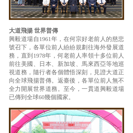
大道飛揚 世界普傳
興毅道場自1961年，在何宗好老前人的慈悲
號召下，各單位前人紛紛規劃往海外發展道
務，直到1978年，何老前人率領十多位前人
前往美國、日本、新加坡、馬來西亞等地巡
視道務，隨行者各個體悟深刻，見證大道正
向全球飛揚普傳。返臺後，各單位前人無不
全力開展世界道務。至今，一貫道興毅道場
已傳到全球60幾個國家。