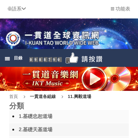
語系
功能表
目錄
0988790
首頁
一貫道各組線
11.興毅道場
分類
1.基礎忠恕道場
2.基礎天基道場