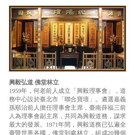
興毅弘道 佛堂林立
1959年，何老前人成立「興毅理事會」，道
務中心設於臺北市「聯合寶壇」。遴選嘉義
孫順治前人擔任理事會主席，臺南薛福三前
人為理事會副主席，共同為興毅道務，謀求
最大的發展。1971年間，興毅道務已弘遍全
臺暨世界各國，佛堂到處林立，組成20幾個