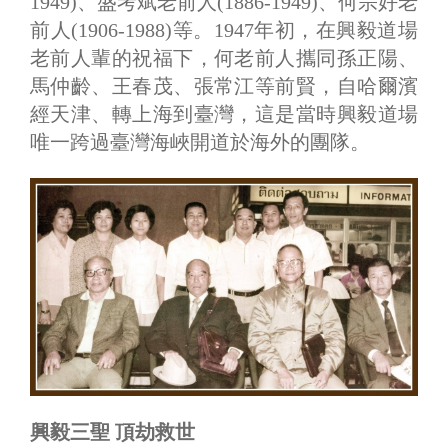
1949)、盛考斌老前人(1886-1949)、何宗好老
前人(1906-1988)等。1947年初，在興毅道場
老前人輩的祝福下，何老前人攜同孫正陽、
馬仲齡、王春茂、張常江等前賢，自哈爾濱
經天津、轉上海到臺灣，這是當時興毅道場
唯一跨過臺灣海峽開道於海外的團隊。
興毅三聖 頂劫救世