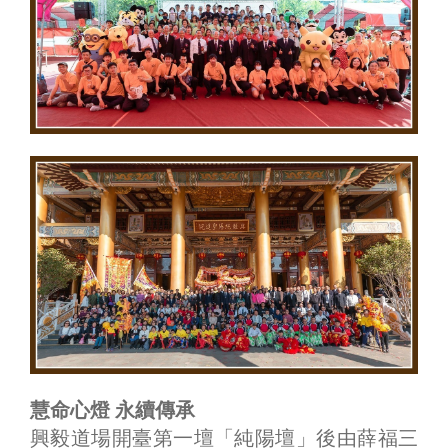
慧命心燈 永續傳承
興毅道場開臺第一壇「純陽壇」後由薛福三