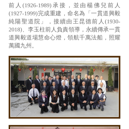
前人(1926-1989)承接，並由楊佛兒前人
(1927-1999)完成重建，命名為「一貫道興毅
純陽聖道院」，接續由王昆德前人(1930-
2018)、李玉柱前人負責領導，永續傳承一貫
道興毅道場慧命心燈，領航千萬法船，照耀
萬國九州。