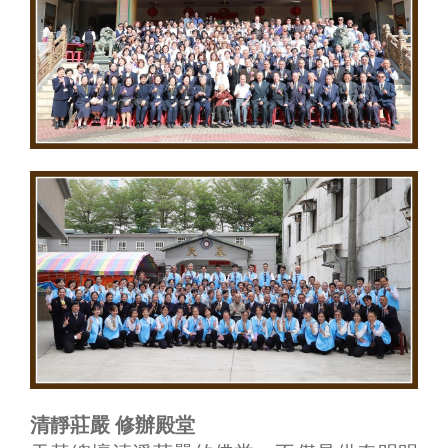
清靜莊嚴 修辦殿堂