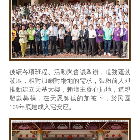
後續各項班程、活動與會議舉辦，道務蓬勃
發展，相對加劇對場地的需求，張粉前人即
推動建立天基大樓，賴壇主發心捐地，道親
發動募捐，在天恩師德的加被下，於民國
109年底建成入宅安座。