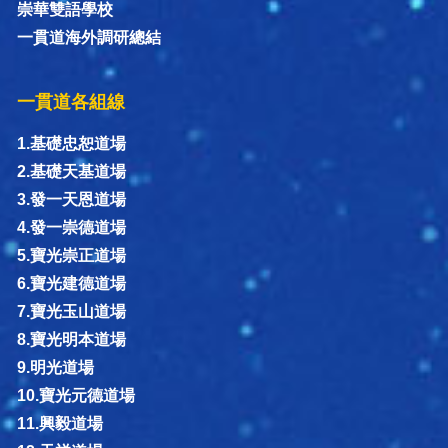
崇華雙語學校
一貫道海外調研總結
一貫道各組線
1.基礎忠恕道場
2.基礎天基道場
3.發一天恩道場
4.發一崇德道場
5.寶光崇正道場
6.寶光建德道場
7.寶光玉山道場
8.寶光明本道場
9.明光道場
10.寶光元德道場
11.興毅道場