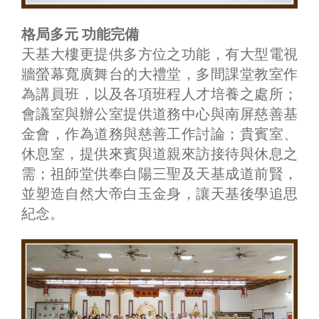
格局多元 功能完備
天基大樓更提供多方位之功能，有大型電視
牆螢幕寬廣舞台的大禮堂，多間課堂教室作
為講員班，以及各項班程人才培養之處所；
會議室與辦公室提供道務中心與南屏慈善基
金會，作為道務與慈善工作討論；貴賓室、
休息室，提供來賓與道親來訪接待與休息之
需；祖師堂供奉白陽三聖及天基成道前賢，
並塑造自然大帝白玉金身，讓天基後學追思
紀念。