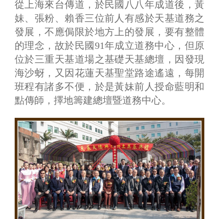
從上海來台傳道，於民國八八年成道後，黃
妹、張粉、賴香三位前人有感於天基道務之
發展，不應侷限於地方上的發展，要有整體
的理念，故於民國91年成立道務中心，但原
位於三重天基道場之基礎天基總壇，因發現
海沙蚜，又因花蓮天基聖堂路途遙遠，每開
班程有諸多不便，於是黃妹前人授命藍明和
點傳師，擇地籌建總壇暨道務中心。