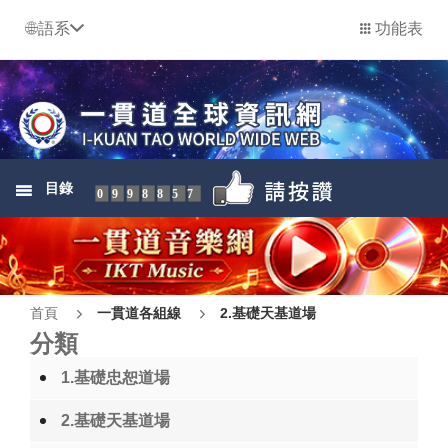
語系
功能表
目錄
0998857
首頁
一貫道各組線
2.基礎天基道場
分類
1.基礎忠恕道場
2.基礎天基道場