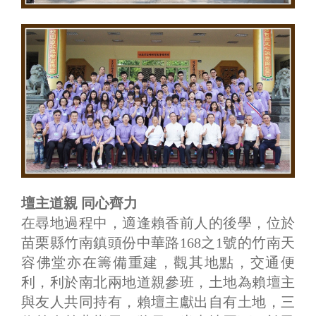
壇主道親 同心齊力
在尋地過程中，適逢賴香前人的後學，位於
苗栗縣竹南鎮頭份中華路168之1號的竹南天
容佛堂亦在籌備重建，觀其地點，交通便
利，利於南北兩地道親參班，土地為賴壇主
與友人共同持有，賴壇主獻出自有土地，三