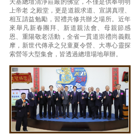
天基總壇清淨莊嚴的佛堂，不僅是供奉明明
上帝老 之殿堂，更是道親求道、宣講真理、
相互請益勉勵，習禮共修共辦之場所。近年
來舉凡新春團拜、新道親法會、母親節感
恩、重陽敬老活動，全省一貫道崇禮尚義觀
摩，新世代傳承之兒童夏令營、大專心靈探
索營等大型集會，皆透過總壇場地舉辦。