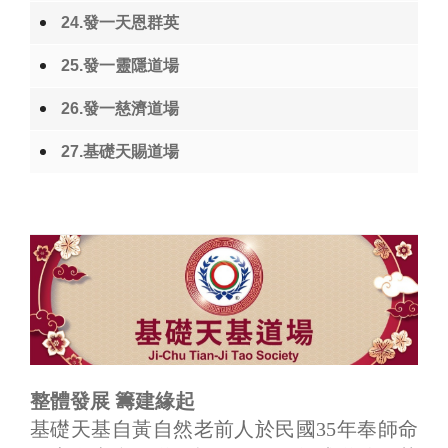
24.發一天恩群英
25.發一靈隱道場
26.發一慈濟道場
27.基礎天賜道場
整體發展 籌建緣起
基礎天基自黃自然老前人於民國35年奉師命