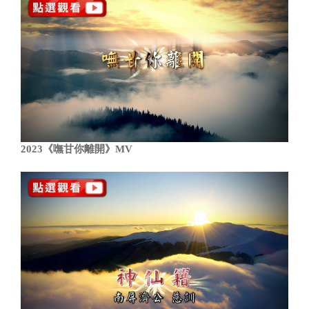
2023《嘸甘你離開》MV