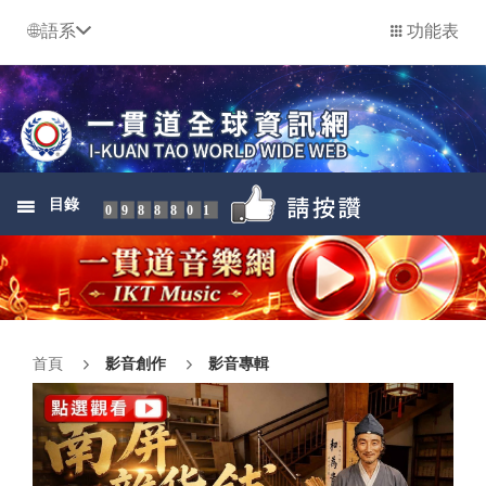
語系
功能表
目錄
0988801
首頁
影音創作
影音專輯