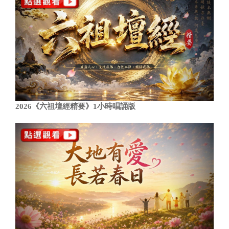
2026《六祖壇經精要》1小時唱誦版