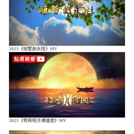
2023《短暫創永恆》MV
2023《寄與明月傳達您》MV