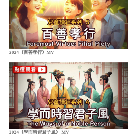
2024《百善孝行》MV
2024《學而時習君子風》 MV