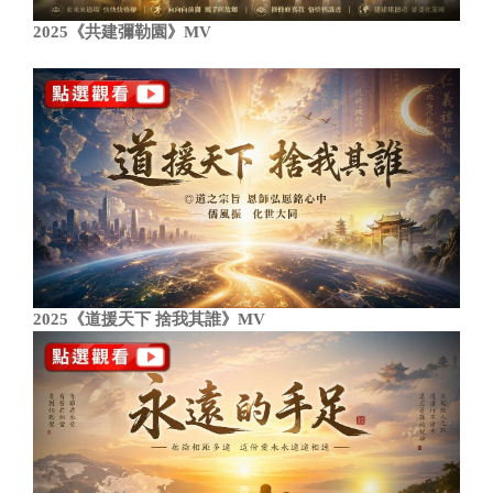
2025《共建彌勒園》MV
2025《道援天下 捨我其誰》MV