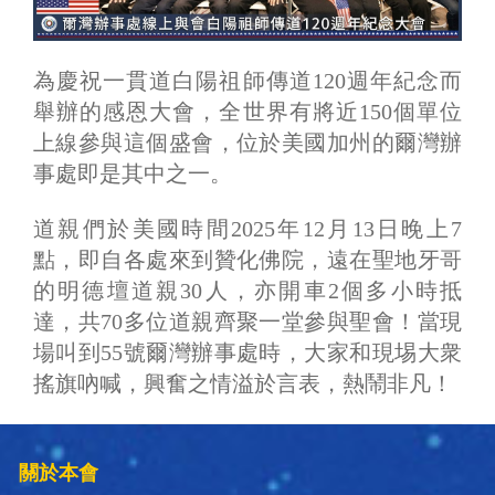
為慶祝一貫道白陽祖師傳道120週年紀念而
舉辦的感恩大會，全世界有將近150個單位
上線參與這個盛會，位於美國加州的爾灣辦
事處即是其中之一。
道親們於美國時間2025年12月13日晚上7
點，即自各處來到贊化佛院，遠在聖地牙哥
的明德壇道親30人，亦開車2個多小時抵
達，共70多位道親齊聚一堂參與聖會！當現
場叫到55號爾灣辦事處時，大家和現埸大衆
搖旗吶喊，興奮之情溢於言表，熱鬧非凡！
關於本會