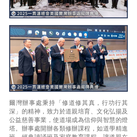
爾灣辦事處秉持「修道修其真，行功行其
深」的精神，致力於道親培育、文化弘揚及
公益慈善事業，使道場成為信仰與智慧的燈
塔。辦事處開辦各類修辦課程，如道學精進
班、經典讀誦班及家庭教育課程，讓道親在