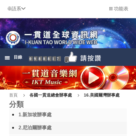
語系
功能表
目錄
0988817
首頁
各國一貫道總會辦事處
16.美國爾灣辦事處
分類
1.新加坡辦事處
2.尼泊爾辦事處