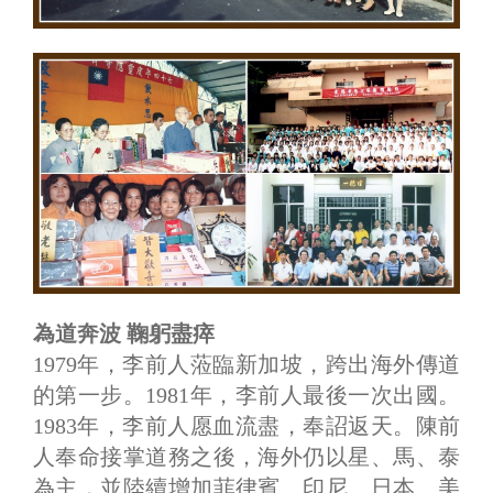
為道奔波 鞠躬盡瘁
1979年，李前人蒞臨新加坡，跨出海外傳道
的第一步。1981年，李前人最後一次出國。
1983年，李前人愿血流盡，奉詔返天。陳前
人奉命接掌道務之後，海外仍以星、馬、泰
為主，並陸續增加菲律賓、印尼、日本、美