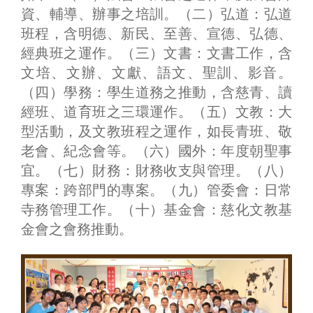
資、輔導、辦事之培訓。（二）弘道：弘道
班程，含明德、新民、至善、宣德、弘德、
經典班之運作。（三）文書：文書工作，含
文培、文辦、文獻、語文、聖訓、影音。
（四）學務：學生道務之推動，含慈青、讀
經班、道育班之三環運作。（五）文教：大
型活動，及文教班程之運作，如長青班、敬
老會、紀念會等。（六）國外：年度朝聖事
宜。（七）財務：財務收支與管理。（八）
專案：跨部門的專案。（九）管委會：日常
寺務管理工作。（十）基金會：慈化文教基
金會之會務推動。