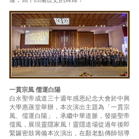
一貫宗風 儒運白陽
白水聖帝成道三十週年感恩紀念大會於中興
大學惠蓀堂舉辦，本次演出主題為「一貫宗
風、儒運白陽」，承繼中華道脈，發揚聖帝
儒風，展現靈隱家風！靈隱道場從過年後即
緊鑼密鼓籌備本次演出，在顏老點傳師領導