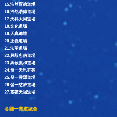
15.浩然育德道場
16.浩然浩德道場
17.天祥大同道場
18.文化道場
19.天真總壇
20.正義道場
21.法聖道場
22.興毅忠信道場
23.興毅義和道場
24.發一天恩群英
25.發一靈隱道場
26.發一慈濟道場
27.基礎天賜道場
各國一貫道總會