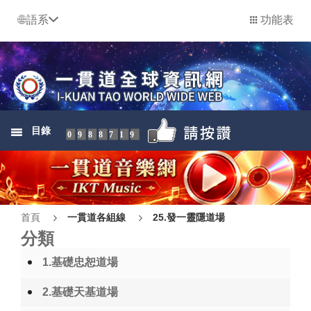
語系
功能表
目錄
0988719
首頁
一貫道各組線
25.發一靈隱道場
分類
1.基礎忠恕道場
2.基礎天基道場