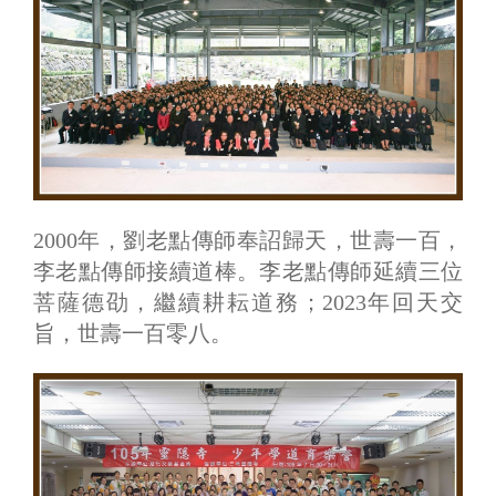
2000年，劉老點傳師奉詔歸天，世壽一百，
李老點傳師接續道棒。李老點傳師延續三位
菩薩德劭，繼續耕耘道務；2023年回天交
旨，世壽一百零八。