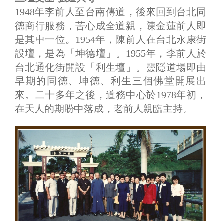
1948年李前人至台南傳道，後來回到台北同
德商行服務，苦心成全道親，陳金蓮前人即
是其中一位。1954年，陳前人在台北永康街
設壇，是為「坤德壇」。1955年，李前人於
台北通化街開設「利生壇」。靈隱道場即由
早期的同德、坤德、利生三個佛堂開展出
來。二十多年之後，道務中心於1978年初，
在天人的期盼中落成，老前人親臨主持。