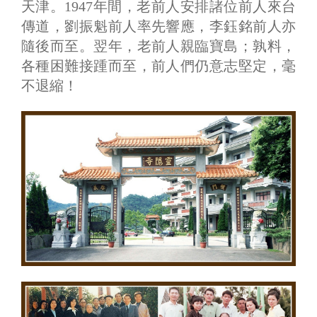
天津。1947年間，老前人安排諸位前人來台
傳道，劉振魁前人率先響應，李鈺銘前人亦
隨後而至。翌年，老前人親臨寶島；孰料，
各種困難接踵而至，前人們仍意志堅定，毫
不退縮！