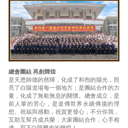
總會團結 再創輝煌
是天恩師德的慈暉，化成了和煦的陽光，照
亮了白陽道場每一個地方；是團結合作的力
量，化成了無歇無息的關懷。總會成立，是
前人輩的苦心，是道傳世界永續傳揚的理
想。祝福與感動，祝賀更發心，不分你我，
互助互幫共成共榮，大家團結合作，心手相
連，寫下白陽歷史的輝煌！