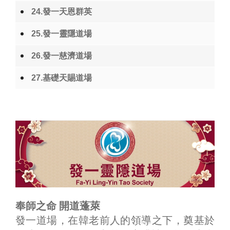
24.發一天恩群英
25.發一靈隱道場
26.發一慈濟道場
27.基礎天賜道場
奉師之命 開道蓬萊
發一道場，在韓老前人的領導之下，奠基於