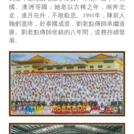
國、澳洲等國；她老以古稀之年，南奔北
走，連月在外，不敢歇息。1991年，陳前人
鞠躬盡瘁，於泰國成道，劉老點傳師承繼道
脈。劉老點傳師坐鎮的八年間，道務持續發
展。