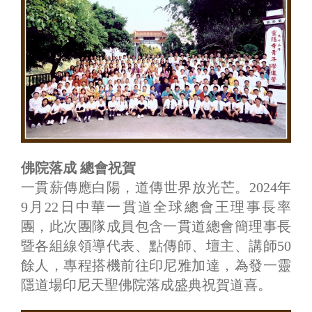
佛院落成 總會祝賀
一貫薪傳應白陽，道傳世界放光芒。2024年
9月22日中華一貫道全球總會王理事長率
團，此次團隊成員包含一貫道總會簡理事長
暨各組線領導代表、點傳師、壇主、講師50
餘人，專程搭機前往印尼雅加達，為發一靈
隱道場印尼天聖佛院落成盛典祝賀道喜。