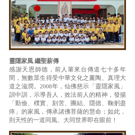
靈隱家風 繼聖薪傳
感謝天恩師德，前人輩來台傳道七十多年
間，無數眾生得受中華文化之薰陶、真理大
道之滋潤。2008年，仙佛慈示「靈隱家風」
訓中訓，示導吾人，效法前人的精神，發揚
「勤儉、樸實、刻苦、團結、隱德、鞠躬盡
瘁」的家風，傳承諸佛菩薩的慧命；如此，
則天性的一道同風、大同世界即在眼前！