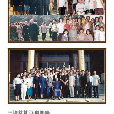
三壇奠基 弘道興寺