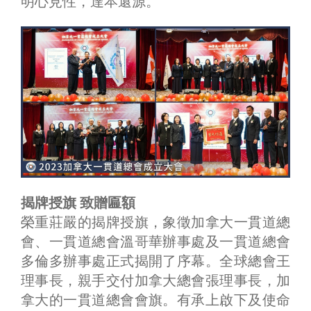
明心見性，達本還源。
揭牌授旗 致贈匾額
榮重莊嚴的揭牌授旗，象徵加拿大一貫道總
會、一貫道總會溫哥華辦事處及一貫道總會
多倫多辦事處正式揭開了序幕。全球總會王
理事長，親手交付加拿大總會張理事長，加
拿大的一貫道總會會旗。有承上啟下及使命