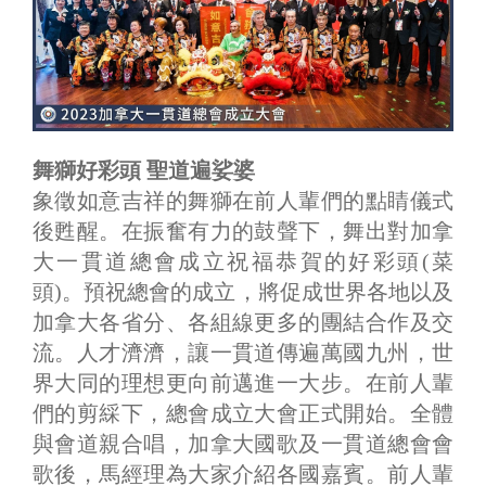
舞獅好彩頭 聖道遍娑婆
象徵如意吉祥的舞獅在前人輩們的點睛儀式
後甦醒。在振奮有力的鼓聲下，舞出對加拿
大一貫道總會成立祝福恭賀的好彩頭(菜
頭)。預祝總會的成立，將促成世界各地以及
加拿大各省分、各組線更多的團結合作及交
流。人才濟濟，讓一貫道傳遍萬國九州，世
界大同的理想更向前邁進一大步。在前人輩
們的剪綵下，總會成立大會正式開始。全體
與會道親合唱，加拿大國歌及一貫道總會會
歌後，馬經理為大家介紹各國嘉賓。前人輩