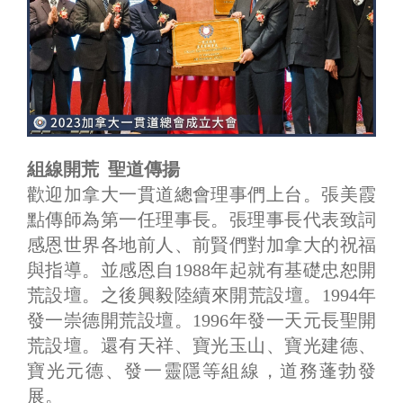
組線開荒 聖道傳揚
歡迎加拿大一貫道總會理事們上台。張美霞
點傳師為第一任理事長。張理事長代表致詞
感恩世界各地前人、前賢們對加拿大的祝福
與指導。並感恩自1988年起就有基礎忠恕開
荒設壇。之後興毅陸續來開荒設壇。1994年
發一崇德開荒設壇。1996年發一天元長聖開
荒設壇。還有天祥、寶光玉山、寶光建德、
寶光元德、發一靈隱等組線，道務蓬勃發
展。