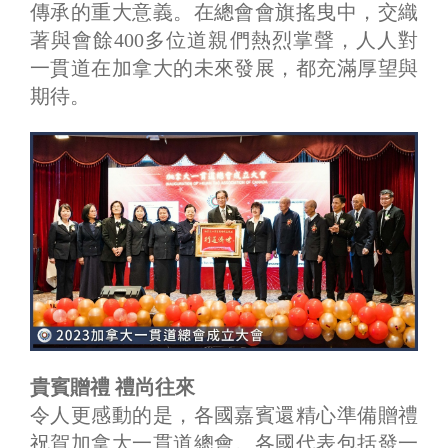
傳承的重大意義。在總會會旗搖曳中，交織
著與會餘400多位道親們熱烈掌聲，人人對
一貫道在加拿大的未來發展，都充滿厚望與
期待。
貴賓贈禮 禮尚往來
令人更感動的是，各國嘉賓還精心準備贈禮
祝賀加拿大一貫道總會。各國代表包括發一