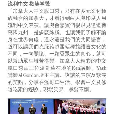
流利中文 歡笑掌聲
「加拿大人中文脫口秀」只有在多元文化種
族融合的加拿大，才看得到白人與印度人用
流利中文表演。讓與會嘉賓們親眼見證道傳
萬國九州，是多麼殊勝。也讓我們了解不論
身在世界何處，道永遠是我們的共同語言，
道可以讓我們克服跨越國籍種族語言文化的
不同，一句關懷、一顆愛眾生的真心，就可
以幫助眾生離苦得樂。加拿大人精彩的中文
脫口秀由三位溫哥華在地的Ken講師、Yash
講師及Gordon壇主主講。詼諧的表演及緊湊
的笑點，分享在溫哥華生活、學習中文及修
道吃素的經驗，現場笑聲、掌聲不斷。