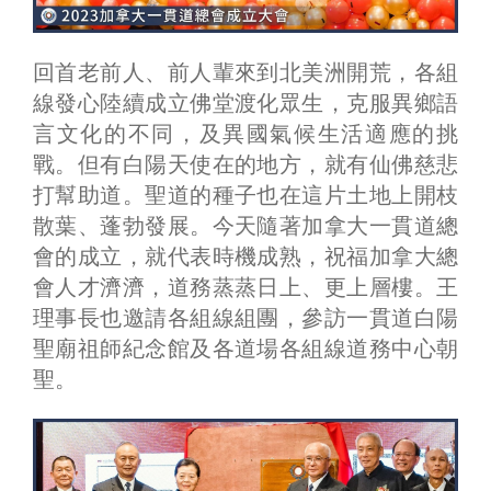
回首老前人、前人輩來到北美洲開荒，各組
線發心陸續成立佛堂渡化眾生，克服異鄉語
言文化的不同，及異國氣候生活適應的挑
戰。但有白陽天使在的地方，就有仙佛慈悲
打幫助道。聖道的種子也在這片土地上開枝
散葉、蓬勃發展。今天隨著加拿大一貫道總
會的成立，就代表時機成熟，祝福加拿大總
會人才濟濟，道務蒸蒸日上、更上層樓。王
理事長也邀請各組線組團，參訪一貫道白陽
聖廟祖師紀念館及各道場各組線道務中心朝
聖。