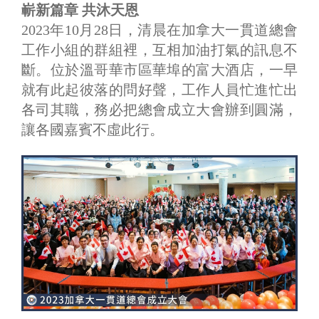
嶄新篇章 共沐天恩
2023年10月28日，清晨在加拿大一貫道總會
工作小組的群組裡，互相加油打氣的訊息不
斷。位於溫哥華市區華埠的富大酒店，一早
就有此起彼落的問好聲，工作人員忙進忙出
各司其職，務必把總會成立大會辦到圓滿，
讓各國嘉賓不虛此行。