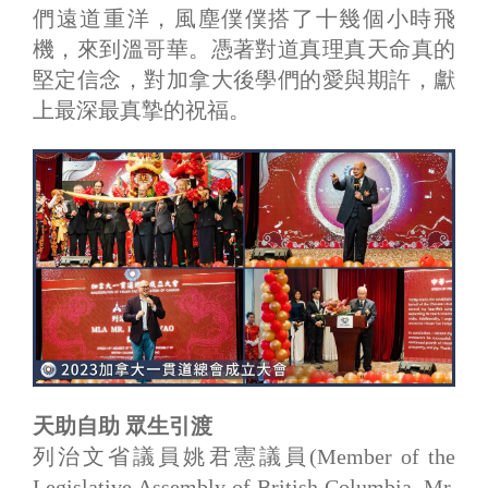
們遠道重洋，風塵僕僕搭了十幾個小時飛
機，來到溫哥華。憑著對道真理真天命真的
堅定信念，對加拿大後學們的愛與期許，獻
上最深最真摯的祝福。
天助自助 眾生引渡
列治文省議員姚君憲議員(Member of the
Legislative Assembly of British Columbia, Mr.