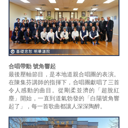
合唱帶動 號角響起
最後壓軸節目，是本地道親合唱團的表演。
在陳集芬講師的指揮下，合唱團獻唱了三首
令人感動的曲目。從剛柔並濟的「超脫紅
塵」開始，一直到道氣勃發的「白陽號角響
起了」，每一首歌曲都讓人深深陶醉。