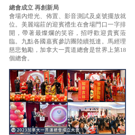
總會成立 再創新局
會場內燈光、佈置、影音測試及桌號擺放就
位。美麗端莊的迎賓禮生在會場門口一字排
開，帶著最燦爛的笑容，招呼歡迎貴賓蒞
臨。九點各國嘉賓參訪團陸續抵達。馬經理
慈悲勉勵，加拿大一貫道總會是世界上第18
個總會。