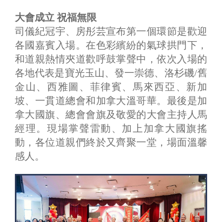
大會成立 祝福無限
司儀紀冠宇、房彤芸宣布第一個環節是歡迎
各國嘉賓入場。在色彩繽紛的氣球拱門下，
和道親熱情夾道歡呼鼓掌聲中，依次入場的
各地代表是寶光玉山、發一崇德、洛杉磯/舊
金山、西雅圖、菲律賓、馬來西亞、新加
坡、一貫道總會和加拿大溫哥華。最後是加
拿大國旗、總會會旗及敬愛的大會主持人馬
經理。現場掌聲雷動、加上加拿大國旗搖
動，各位道親們終於又齊聚一堂，場面溫馨
感人。