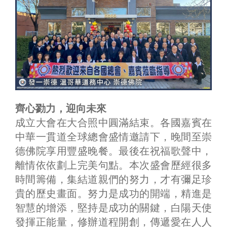
齊心勠力，迎向未來
成立大會在大合照中圓滿結束。各國嘉賓在
中華一貫道全球總會盛情邀請下，晚間至崇
德佛院享用豐盛晚餐。最後在祝福歌聲中，
離情依依劃上完美句點。本次盛會歷經很多
時間籌備，集結道親們的努力，才有彌足珍
貴的歷史畫面。努力是成功的開端，精進是
智慧的增添，堅持是成功的關鍵，白陽天使
發揮正能量，修辦道程開創，傳遞愛在人人