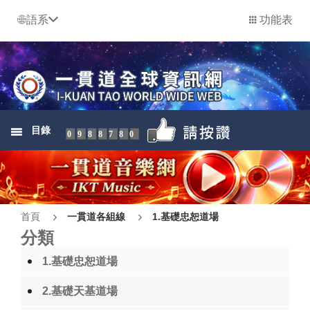
語系
功能表
目錄
0988780
首頁
一貫道各組線
1.基礎忠恕道場
分類
1.基礎忠恕道場
2.基礎天基道場