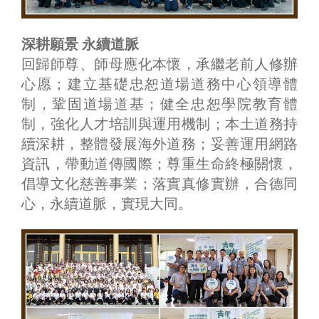
深耕願景 永續道脈
回歸師尊、師母應化本懷，承繼老前人修辦
心愿；建立基礎忠恕道場道務中心領導體
制，鞏固道場道基；健全忠恕學院教育體
制，強化人才培訓與運用機制；本土道務持
續深耕，整體發展海外道務；妥善運用網路
資訊，帶動道傳國際；尊重生命終極關懷，
倡導文化慈善事業；落實真修實辦，合德同
心，永續道脈，實現大同。