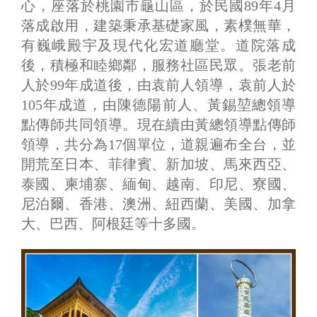
心，座落於桃園市龜山區，於民國89年4月
落成啟用，建築秉承基礎家風，素樸無華，
有巍峨殿宇及現代化宏道廳堂。道院落成
後，積極和睦鄉鄰，服務社區民眾。張老前
人於99年成道後，由袁前人領導，袁前人於
105年成道，由陳德陽前人、黃錫堃總領導
點傳師共同領導。現在續由黃總領導點傳師
領導，共分為17個單位，道親遍布全台，並
開荒至日本、菲律賓、新加坡、馬來西亞、
泰國、柬埔寨、緬甸、越南、印尼、寮國、
尼泊爾、香港、澳洲、紐西蘭、美國、加拿
大、巴西、阿根廷等十多國。