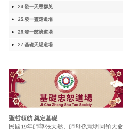
24.發一天恩群英
25.發一靈隱道場
26.發一慈濟道場
27.基礎天賜道場
聖哲領航 奠定基礎
民國19年師尊張天然、師母孫慧明同領天命