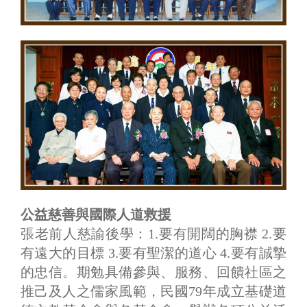
公益慈善與國際人道救援
張老前人慈諭後學：1.要有開闊的胸襟 2.要
有遠大的目標 3.要有聖潔的道心 4.要有誠摯
的忠信。期勉具備參與、服務、回饋社區之
推己及人之儒家風範，民國79年成立基礎道