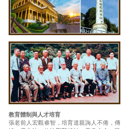
教育體制與人才培育
張老前人宏觀睿智，培育道親誨人不倦，傳