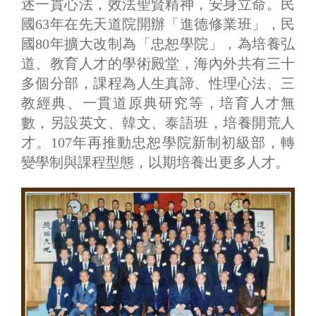
述一貫心法，效法聖賢精神，安身立命。民
國63年在先天道院開辦「進德修業班」，民
國80年擴大改制為「忠恕學院」，為培養弘
道、教育人才的學術殿堂，海內外共有三十
多個分部，課程為人生真諦、性理心法、三
教經典、一貫道原典研究等，培育人才無
數，另設英文、韓文、泰語班，培養開荒人
才。107年再推動忠恕學院新制初級部，轉
變學制與課程型態，以期培養出更多人才。