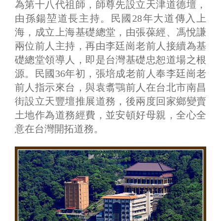
為第十八代祖師，師尊先設立天津道德壇，
由孫鍚堃道長主持。民國28年大道傳入上
海，成立上海基礎總堂，由張葆經、馮悅謙
兩位前人主持，再由李廷崗老前人接續為基
礎總堂領導人，即是台灣基礎忠恕道場之根
源。民國36年初，張培成老前人奉李廷崗老
前人指示來台，與袁翥鶚前人在台北市南昌
街設立天豐壇推展道務，後兩度回家鄉變賣
土地作為道務經費，並安頓好母親，全心全
意在台灣開拓道務。