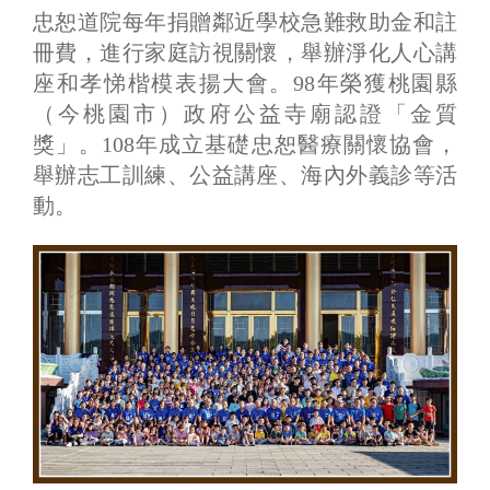
忠恕道院每年捐贈鄰近學校急難救助金和註
冊費，進行家庭訪視關懷，舉辦淨化人心講
座和孝悌楷模表揚大會。98年榮獲桃園縣
（今桃園市）政府公益寺廟認證「金質
獎」。108年成立基礎忠恕醫療關懷協會，
舉辦志工訓練、公益講座、海內外義診等活
動。