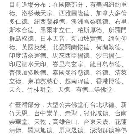
目前道場分布：在國際部分，有美國紐約重
德、洛杉磯天宗、西雅圖隆德、加拿大多倫
多仁德、紐西蘭昶德、澳洲雪梨巍德、布里
斯本合德、墨爾本立仁、柏斯厚德、所羅門
群島樸德、日本天音、新加坡實德、緬甸仰
德、英國英慈、北愛爾蘭懷德、荷蘭勤德、
印度清奈寰德、馬來西亞揚德、沙巴揚仁、
印尼泗水天印、峇里島玄宗、龍目島恭德、
普俄加多映德、泰國曼谷慈德、谷德、清萊
立德、柬埔寨慈心、越南暐德、香港博德、
天玄、竹林明堂、天德、有德…等佛堂。
在臺灣部分，大型公共佛堂有台北承德、新
竹天恩、台中崇華、崇聖，彰化域德、台南
崇華堂、天乾，高雄金山、台東天震、花蓮
清德、羅東旭德、屏東晟德、澎湖群德等佛