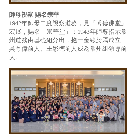
師母視察 賜名崇華
1942年師母二度視察道務，見「博德佛堂」
宏展，賜名「崇華堂」；1943年師尊指示常
州道務由基礎組分出，抱一金線於焉成立，
吳萼偉前人、王彰德前人成為常州組領導前
人。