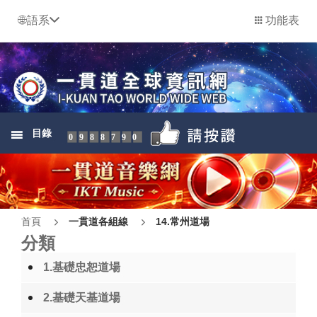
語系
功能表
目錄
0988790
首頁
一貫道各組線
14.常州道場
分類
1.基礎忠恕道場
2.基礎天基道場