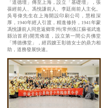
「道德壇」傳至上海，設立「基礎壇」，張
葆經前人、馮悅謙前人、李廷崗前人主化。
吳萼偉先生在上海開設印刷公司，慧根深
厚，1940年經人引渡，精進修持，1941年蒙
馮悅謙前人同意返鄉常州(常州係江蘇省武進
縣治首府)開荒佈道，設立第一間公共佛堂
「博德佛堂」，經四嫂王彰德女士的鼎力相
助，道務發展快速。