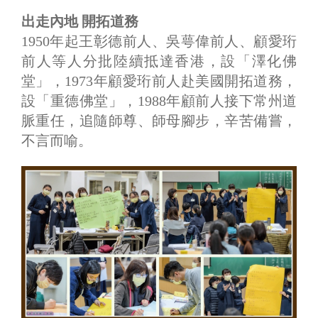
出走內地 開拓道務
1950年起王彰德前人、吳萼偉前人、顧愛珩
前人等人分批陸續抵達香港，設「澤化佛
堂」，1973年顧愛珩前人赴美國開拓道務，
設「重德佛堂」，1988年顧前人接下常州道
脈重任，追隨師尊、師母腳步，辛苦備嘗，
不言而喻。