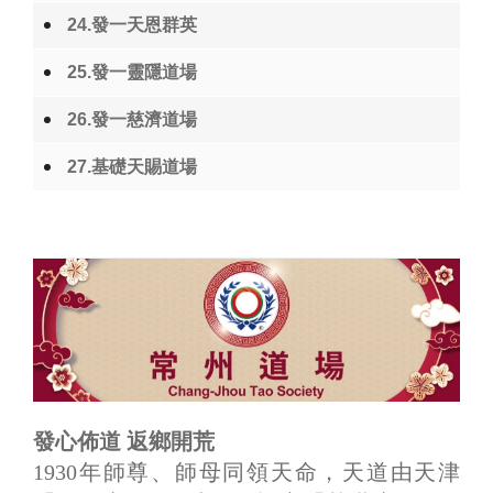
24.發一天恩群英
25.發一靈隱道場
26.發一慈濟道場
27.基礎天賜道場
發心佈道 返鄉開荒
1930年師尊、師母同領天命，天道由天津