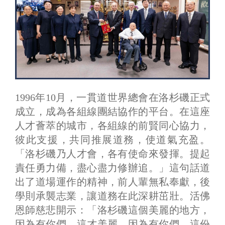
1996年10月，一貫道世界總會在洛杉磯正式
成立，成為各組線團結協作的平台。在這座
人才薈萃的城市，各組線的前賢同心協力，
彼此支援，共同推展道務，使道氣充盈。
「洛杉磯乃人才會，各有使命來發揮。提起
責任勇力備，盡心盡力修辦追。」這句話道
出了道場運作的精神，前人輩無私奉獻，後
學則承襲志業，讓道務在此深耕茁壯。活佛
恩師慈悲開示：「洛杉磯這個美麗的地方，
因為有你們，這才美麗。因為有你們，這份