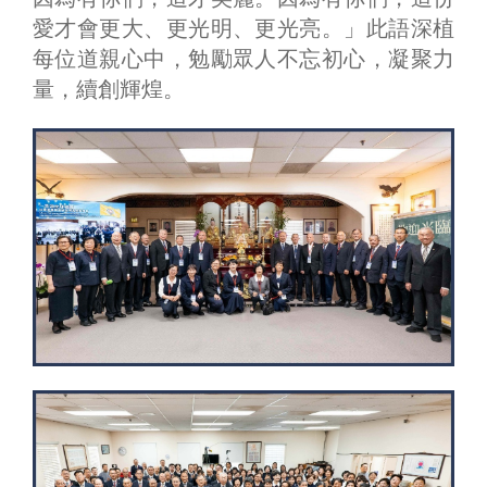
愛才會更大、更光明、更光亮。」此語深植
每位道親心中，勉勵眾人不忘初心，凝聚力
量，續創輝煌。