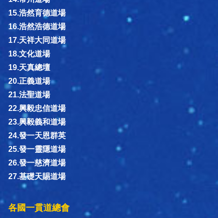
15.浩然育德道場
16.浩然浩德道場
17.天祥大同道場
18.文化道場
19.天真總壇
20.正義道場
21.法聖道場
22.興毅忠信道場
23.興毅義和道場
24.發一天恩群英
25.發一靈隱道場
26.發一慈濟道場
27.基礎天賜道場
各國一貫道總會