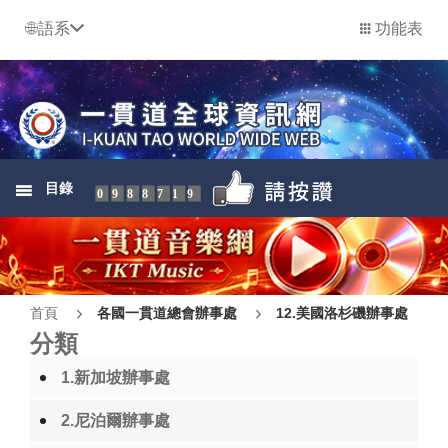
語系
功能表
目錄
0988719
首頁
各國一貫道總會辦事處
12.美國洛杉磯辦事處
分類
1.新加坡辦事處
2.尼泊爾辦事處